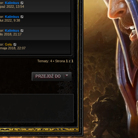
tor:
Kalinkus
 paź 2022, 13:54
tor:
Kalinkus
lut 2022, 9:38
tor:
Kalinkus
lis 2018, 21:17
tor:
Gelu
 maja 2018, 22:07
Tematy: 4 • Strona
1
z
1
PRZEJDŹ DO