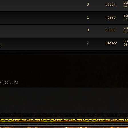
au
0
76974
14
au
1
41990
27 
au
0
51885
04 
au
7
102922
06
15
M FORUM