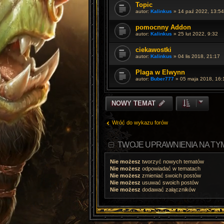
Topic
autor:
Kalinkus
»
14 paź 2022, 13:54
pomocnny Addon
autor:
Kalinkus
»
25 lut 2022, 9:32
ciekawostki
autor:
Kalinkus
»
04 lis 2018, 21:17
Plaga w Elwynn
autor:
Buber777
»
05 maja 2018, 16:
NOWY TEMAT
Wróć do wykazu forów
TWOJE UPRAWNIENIA NA TY
Nie możesz
tworzyć nowych tematów
Nie możesz
odpowiadać w tematach
Nie możesz
zmieniać swoich postów
Nie możesz
usuwać swoich postów
Nie możesz
dodawać załączników