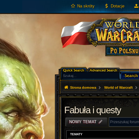
Na skróty
Dotacje
Strona domowa
World of Warcraft
Fabuła i questy
NOWY TEMAT
TEMATY