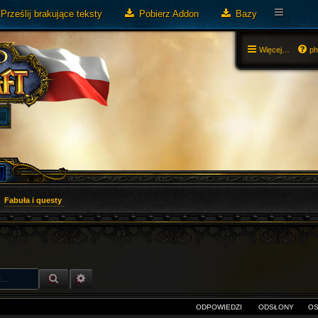
Prześlij brakujące teksty
Pobierz Addon
Bazy
Więcej…
p
Fabuła i questy
SZUKAJ
WYSZUKIWANIE ZAAWANSOWANE
ODPOWIEDZI
ODSŁONY
OS