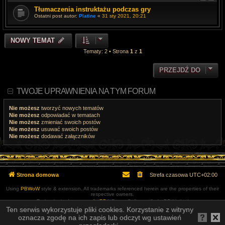
Tłumaczenia instruktażu podczas gry
Ostatni post autor:
Platine
«
31 sty 2021, 20:21
NOWY TEMAT
Tematy: 2 • Strona
1
z
1
PRZEJDŹ DO
TWOJE UPRAWNIENIA NA TYM FORUM
Nie możesz
tworzyć nowych tematów
Nie możesz
odpowiadać w tematach
Nie możesz
zmieniać swoich postów
Nie możesz
usuwać swoich postów
Nie możesz
dodawać załączników
Strona domowa
Strefa czasowa
UTC+02:00
Using
PBWoW
style & extension. All trademarks referenced herein are the properties of their
respective owners.
Technologię dostarcza
phpBB
® Forum Software © phpBB Limited
Ten serwis wykorzystuje pliki cookies. Korzystanie z witryny
Polski pakiet językowy dostarcza
phpBB.pl
oznacza zgodę na ich zapis lub odczyt wg ustawień
Zasady ochrony danych osobowych
|
Regulamin