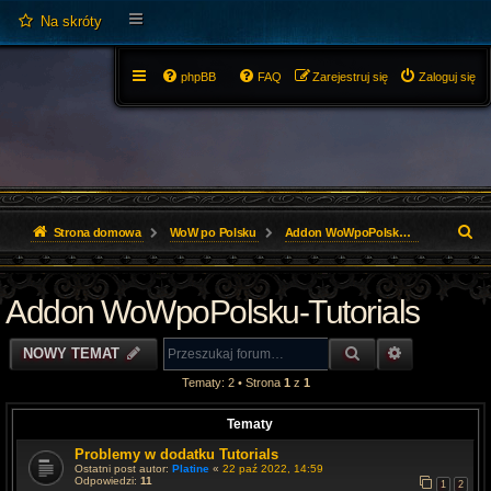
Na skróty
phpBB
FAQ
Zarejestruj się
Zaloguj się
S
Strona domowa
WoW po Polsku
Addon WoWpoPolsku-Tutorials
z
Addon WoWpoPolsku-Tutorials
u
k
SZUKAJ
WYSZUKIWA
NOWY TEMAT
a
Tematy: 2 • Strona
1
z
1
j
Tematy
Problemy w dodatku Tutorials
Ostatni post autor:
Platine
«
22 paź 2022, 14:59
Odpowiedzi:
11
1
2