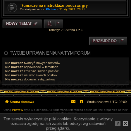
Tłumaczenia instruktażu podczas gry
Ostatni post autor:
Platine
«
31 sty 2021, 20:21
NOWY TEMAT
Tematy: 2 • Strona
1
z
1
PRZEJDŹ DO
TWOJE UPRAWNIENIA NA TYM FORUM
Nie możesz
tworzyć nowych tematów
Nie możesz
odpowiadać w tematach
Nie możesz
zmieniać swoich postów
Nie możesz
usuwać swoich postów
Nie możesz
dodawać załączników
Strona domowa
Strefa czasowa
UTC+02:00
Using
PBWoW
style & extension. All trademarks referenced herein are the properties of their
respective owners.
Technologię dostarcza
phpBB
® Forum Software © phpBB Limited
Ten serwis wykorzystuje pliki cookies. Korzystanie z witryny
Polski pakiet językowy dostarcza
phpBB.pl
oznacza zgodę na ich zapis lub odczyt wg ustawień
przeglądarki.
Zasady ochrony danych osobowych
|
Regulamin