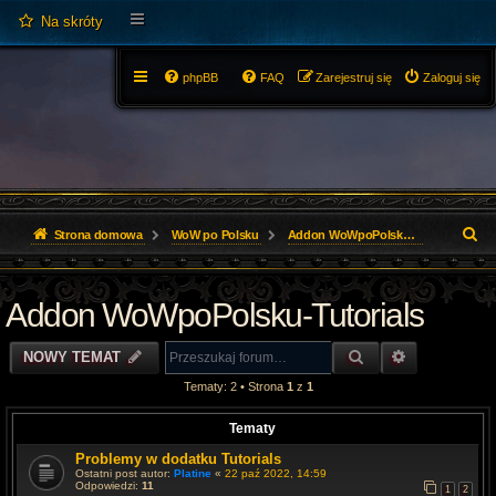
Na skróty
phpBB
FAQ
Zarejestruj się
Zaloguj się
S
Strona domowa
WoW po Polsku
Addon WoWpoPolsku-Tutorials
z
Addon WoWpoPolsku-Tutorials
u
k
SZUKAJ
WYSZUKIWA
NOWY TEMAT
a
Tematy: 2 • Strona
1
z
1
j
Tematy
Problemy w dodatku Tutorials
Ostatni post autor:
Platine
«
22 paź 2022, 14:59
Odpowiedzi:
11
1
2