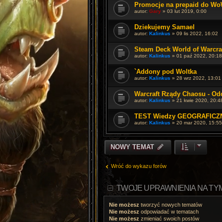
Promocje na prepaid do Wo
autor:
Gary
»
03 lut 2019, 0:00
Dziekujemy Samael
autor:
Kalinkus
»
09 lis 2022, 16:02
Steam Deck World of Warcra
autor:
Kalinkus
»
01 paź 2022, 20:18
`Addony pod Woltka
autor:
Kalinkus
»
28 wrz 2022, 13:01
Warcraft Rządy Chaosu - Od
autor:
Kalinkus
»
21 kwie 2020, 20:4
TEST Wiedzy GEOGRAFICZNEJ
autor:
Kalinkus
»
20 mar 2020, 15:55
NOWY TEMAT
Wróć do wykazu forów
TWOJE UPRAWNIENIA NA TY
Nie możesz
tworzyć nowych tematów
Nie możesz
odpowiadać w tematach
Nie możesz
zmieniać swoich postów