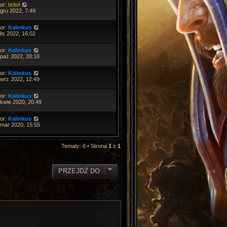
tor:
britol
gru 2022, 7:49
tor:
Kalinkus
lis 2022, 16:02
tor:
Kalinkus
 paź 2022, 20:18
tor:
Kalinkus
 wrz 2022, 12:49
tor:
Kalinkus
 kwie 2020, 20:49
tor:
Kalinkus
 mar 2020, 15:55
Tematy: 6 • Strona
1
z
1
PRZEJDŹ DO