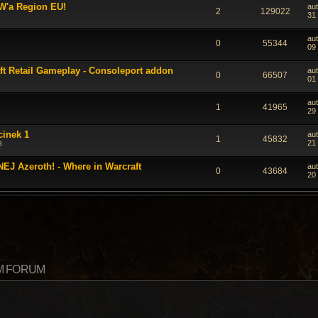
W'a Region EU!
au
2
129022
31 
au
0
55344
09 
ft Retail Gameplay - Consoleport addon
au
0
66507
01
au
1
41965
29
cinek 1
au
1
45832
21
8
 Azeroth! - Where in Warcraft
au
0
43684
20
M FORUM