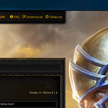
hpBB
FAQ
Zarejestruj się
Zaloguj się
Tematy: 6 • Strona
1
z
1
TATNI POST