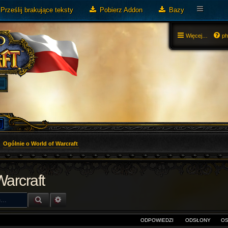
Prześlij brakujące teksty
Pobierz Addon
Bazy
Więcej…
p
Ogólnie o World of Warcraft
Warcraft
SZUKAJ
WYSZUKIWANIE ZAAWANSOWANE
ODPOWIEDZI
ODSŁONY
OS