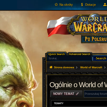
Na skróty
Dotacje
Strona domowa
World of Warcraft
Ogólnie o World of 
NOWY TEMAT
TEMATY