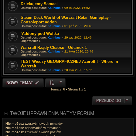
Dziekujemy Samael
Ostatni post autor:
Kalinkus
«
09 lis 2022, 16:02
Steam Deck World of Warcraft Retail Gameplay -
Consoleport addon
Ostatni post autor:
Kalinkus
«
01 paź 2022, 20:18
`Addony pod Woltka
Ostatni post autor:
Kalinkus
«
29 wrz 2022, 12:49
Odpowiedzi:
1
Warcraft Rządy Chaosu - Odcinek 1
Ostatni post autor:
Kalinkus
«
21 kwie 2020, 20:49
Odpowiedzi:
1
TEST Wiedzy GEOGRAFICZNEJ Azeroth! - Where in
Warcraft
Ostatni post autor:
Kalinkus
«
20 mar 2020, 15:55
NOWY TEMAT
Tematy: 6 • Strona
1
z
1
PRZEJDŹ DO
TWOJE UPRAWNIENIA NA TYM FORUM
Nie możesz
tworzyć nowych tematów
Nie możesz
odpowiadać w tematach
Nie możesz
zmieniać swoich postów