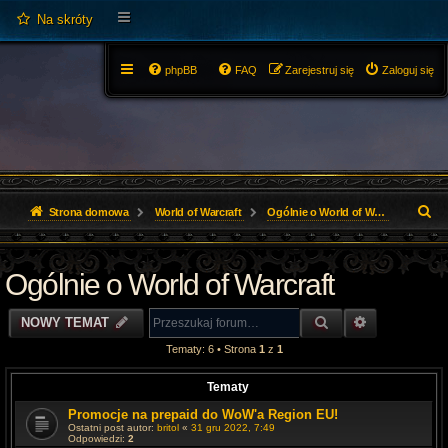
Na skróty
phpBB
FAQ
Zarejestruj się
Zaloguj się
S
Strona domowa
World of Warcraft
Ogólnie o World of Warcraft
z
Ogólnie o World of Warcraft
u
k
SZUKAJ
WYSZUKIWA
NOWY TEMAT
a
Tematy: 6 • Strona
1
z
1
j
Tematy
Promocje na prepaid do WoW'a Region EU!
Ostatni post autor:
britol
«
31 gru 2022, 7:49
Odpowiedzi:
2