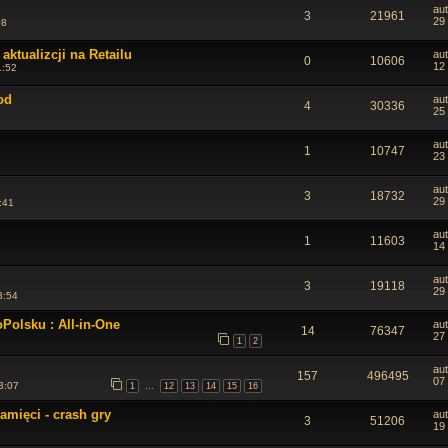
au
3
21961
29
08
ktualizcji na Retailu
au
0
10606
12
1:52
od
au
4
30336
25
au
1
10747
23
au
3
18732
29
:41
au
1
11603
14
au
3
19118
29 
3:54
olsku : All-in-One
au
14
76347
27 
1
2
au
157
496495
07
3:07
1
12
13
14
15
16
…
mięci - crash gry
au
3
51206
19 