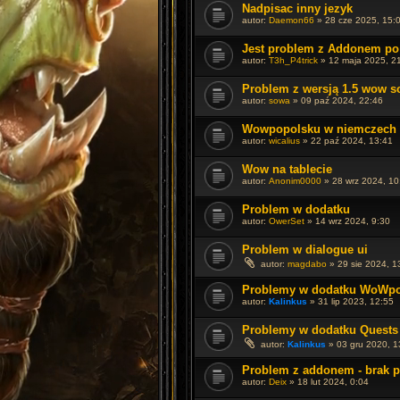
Nadpisac inny jezyk
autor:
Daemon66
»
28 cze 2025, 15:
Jest problem z Addonem po a
autor:
T3h_P4trick
»
12 maja 2025, 2
Problem z wersją 1.5 wow s
autor:
sowa
»
09 paź 2024, 22:46
Wowpopolsku w niemczech
autor:
wicalius
»
22 paź 2024, 13:41
Wow na tablecie
autor:
Anonim0000
»
28 wrz 2024, 10
Problem w dodatku
autor:
OwerSet
»
14 wrz 2024, 9:30
Problem w dialogue ui
autor:
magdabo
»
29 sie 2024, 1
Problemy w dodatku WoWpoP
autor:
Kalinkus
»
31 lip 2023, 12:55
Problemy w dodatku Quests
autor:
Kalinkus
»
03 gru 2020, 1
Problem z addonem - brak pa
autor:
Deix
»
18 lut 2024, 0:04