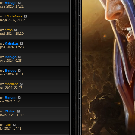
tor:
Borygo
 cze 2025, 17:21
tor:
T3h_P4trick
 maja 2025, 21:52
tor:
sowa
 paź 2024, 10:20
tor:
Kalinkus
 paź 2024, 17:23
tor:
Borygo
 wrz 2024, 9:35
tor:
Borygo
 wrz 2024, 11:01
tor:
magdabo
sie 2024, 22:07
tor:
Borygo
sie 2024, 1:54
tor:
Platine
 kwie 2024, 11:18
tor:
Deix
lut 2024, 17:41