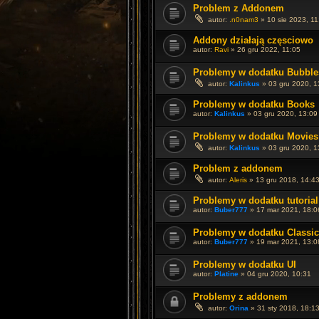
Problem z Addonem
autor:
.n0nam3
»
10 sie 2023, 11
Addony działają częsciowo
autor:
Ravi
»
26 gru 2022, 11:05
Problemy w dodatku Bubble
autor:
Kalinkus
»
03 gru 2020, 1
Problemy w dodatku Books
autor:
Kalinkus
»
03 gru 2020, 13:09
Problemy w dodatku Movies
autor:
Kalinkus
»
03 gru 2020, 1
Problem z addonem
autor:
Aleris
»
13 gru 2018, 14:4
Problemy w dodatku tutorial
autor:
Buber777
»
17 mar 2021, 18:0
Problemy w dodatku Classic
autor:
Buber777
»
19 mar 2021, 13:0
Problemy w dodatku UI
autor:
Platine
»
04 gru 2020, 10:31
Problemy z addonem
autor:
Orina
»
31 sty 2018, 18:1