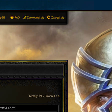
hpBB
FAQ
Zarejestruj się
Zaloguj się
Tematy: 21 • Strona
1
z
1
TATNI POST