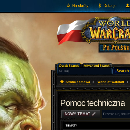
Na skróty
Dotacje
Strona domowa
World of Warcraft
Pomoc techniczna
NOWY TEMAT
TEMATY