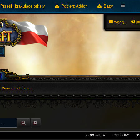
Prześlij brakujące teksty
Pobierz Addon
Bazy
Więcej…
p
Pomoc techniczna
SZUKAJ
WYSZUKIWANIE ZAAWANSOWANE
ODPOWIEDZI
ODSŁONY
OS