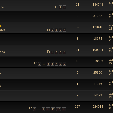
au
11
134743
18 
:34
1
2
au
9
37232
29
s
au
32
123416
15 
3:08
1
2
3
4
au
3
18674
26
au
31
109994
22
3:08
1
2
3
4
au
86
319682
02 
3
1
5
6
7
8
9
…
au
5
25350
28
6
au
1
11376
23
8
au
2
14179
04 
au
127
624014
02 
3
1
9
10
11
12
13
…