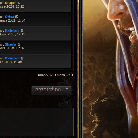
tor:
Reaper
 cze 2024, 10:12
tor:
Orina
 maja 2021, 11:04
tor:
Kalinkus
 kwie 2021, 17:12
tor:
Shaula
 wrz 2018, 11:14
tor:
Kalinkus
lut 2018, 19:48
Tematy: 5 • Strona
1
z
1
PRZEJDŹ DO