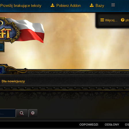
Prześlij brakujące teksty
Pobierz Addon
Bazy
Więcej…
p
Dla nowicjuszy
SZUKAJ
WYSZUKIWANIE ZAAWANSOWANE
ODPOWIEDZI
ODSŁONY
OS