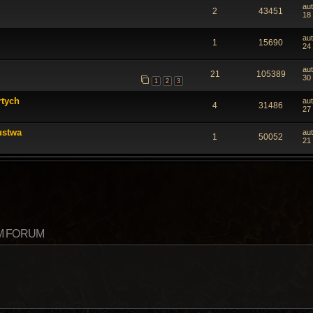
au
2
43451
18
au
1
15690
24
au
21
105389
30
1
2
3
rtych
au
4
31486
27
ustwa
au
1
50052
21 
M FORUM