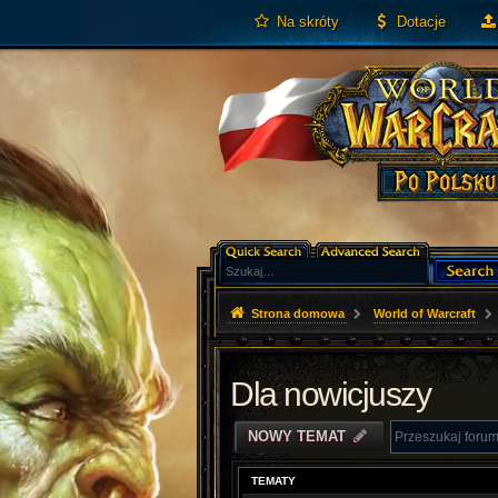
Na skróty
Dotacje
Strona domowa
World of Warcraft
Dla nowicjuszy
NOWY TEMAT
TEMATY