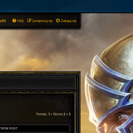
hpBB
FAQ
Zarejestruj się
Zaloguj się
Tematy: 5 • Strona
1
z
1
TATNI POST