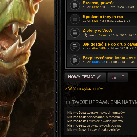
Przerwa, powrót
autor:
Reaper
»
17 cze 2024, 21:49
Spotkanie innych ras
autor:
Kivid
»
24 maja 2021, 1:04
Zielony w WoW
autor:
Sayec
»
18 lis 2020, 18:18
Jak dostać się do grup otwa
autor:
Atom2004
»
14 wrz 2018, 9:07
Bezpieczeństwo konta - osz
autor:
Kalinkus
»
21 lut 2018, 19:40
NOWY TEMAT
Wróć do wykazu forów
TWOJE UPRAWNIENIA NA TY
Nie możesz
tworzyć nowych tematów
Nie możesz
odpowiadać w tematach
Nie możesz
zmieniać swoich postów
Nie możesz
usuwać swoich postów
Nie możesz
dodawać załączników