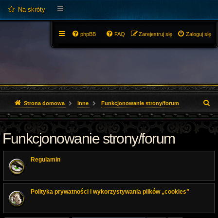
Na skróty
phpBB
FAQ
Zarejestruj się
Zaloguj się
S
Strona domowa
Inne
Funkcjonowanie strony/forum
z
Funkcjonowanie strony/forum
u
k
Regulamin
a
j
Polityka prywatności i wykorzystywania plików „cookies”