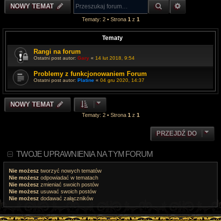
SZUKAJ
WYSZUKIWA
NOWY TEMAT
Tematy: 2 • Strona
1
z
1
Tematy
Rangi na forum
Ostatni post autor:
Gary
«
14 lut 2018, 9:54
Problemy z funkcjonowaniem Forum
Ostatni post autor:
Platine
«
04 gru 2020, 14:37
NOWY TEMAT
Tematy: 2 • Strona
1
z
1
PRZEJDŹ DO
TWOJE UPRAWNIENIA NA TYM FORUM
Nie możesz
tworzyć nowych tematów
Nie możesz
odpowiadać w tematach
Nie możesz
zmieniać swoich postów
Nie możesz
usuwać swoich postów
Nie możesz
dodawać załączników