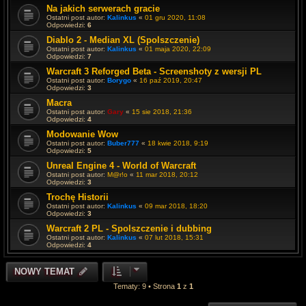
Na jakich serwerach gracie
Ostatni post autor:
Kalinkus
«
01 gru 2020, 11:08
Odpowiedzi:
6
Diablo 2 - Median XL (Spolszczenie)
Ostatni post autor:
Kalinkus
«
01 maja 2020, 22:09
Odpowiedzi:
7
Warcraft 3 Reforged Beta - Screenshoty z wersji PL
Ostatni post autor:
Borygo
«
16 paź 2019, 20:47
Odpowiedzi:
3
Macra
Ostatni post autor:
Gary
«
15 sie 2018, 21:36
Odpowiedzi:
4
Modowanie Wow
Ostatni post autor:
Buber777
«
18 kwie 2018, 9:19
Odpowiedzi:
5
Unreal Engine 4 - World of Warcraft
Ostatni post autor:
M@r!o
«
11 mar 2018, 20:12
Odpowiedzi:
3
Trochę Historii
Ostatni post autor:
Kalinkus
«
09 mar 2018, 18:20
Odpowiedzi:
3
Warcraft 2 PL - Spolszczenie i dubbing
Ostatni post autor:
Kalinkus
«
07 lut 2018, 15:31
Odpowiedzi:
4
NOWY TEMAT
Tematy: 9 • Strona
1
z
1