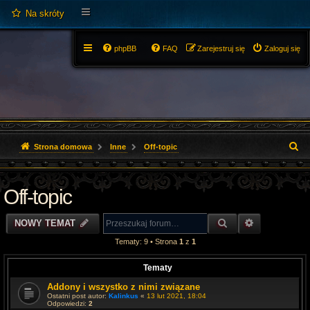
Na skróty
phpBB
FAQ
Zarejestruj się
Zaloguj się
S
Strona domowa
Inne
Off-topic
z
Off-topic
u
k
SZUKAJ
WYSZUKIWA
NOWY TEMAT
a
Tematy: 9 • Strona
1
z
1
j
Tematy
Addony i wszystko z nimi związane
Ostatni post autor:
Kalinkus
«
13 lut 2021, 18:04
Odpowiedzi:
2