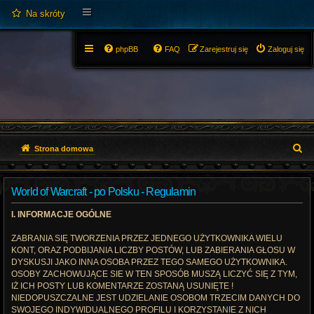
Na skróty
phpBB
FAQ
Zarejestruj się
Zaloguj się
S
Strona domowa
z
World of Warcraft - po Polsku - Regulamin
u
I. INFORMACJE OGÓLNE
k
ZABRANIA SIĘ TWORZENIA PRZEZ JEDNEGO UŻYTKOWNIKA WIELU
a
KONT, ORAZ PODBIJANIA LICZBY POSTÓW, LUB ZABIERANIA GŁOSU W
j
DYSKUSJI JAKO INNA OSOBA PRZEZ TEGO SAMEGO UŻYTKOWNIKA.
OSOBY ZACHOWUJĄCE SIE W TEN SPOSÓB MUSZĄ LICZYĆ SIĘ Z TYM,
IŻ ICH POSTY LUB KOMENTARZE ZOSTANĄ USUNIĘTE !
NIEDOPUSZCZALNE JEST UDZIELANIE OSOBOM TRZECIM DANYCH DO
SWOJEGO INDYWIDUALNEGO PROFILU I KORZYSTANIE Z NICH