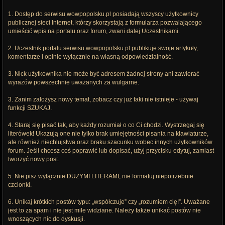
1. Dostęp do serwisu wowpopolsku.pl posiadają wszyscy użytkownicy
publicznej sieci Internet, którzy skorzystają z formularza pozwalającego
umieścić wpis na portalu oraz forum, zwani dalej Uczestnikami.
2. Uczestnik portalu serwisu wowpopolsku.pl publikuje swoje artykuły,
komentarze i opinie wyłącznie na własną odpowiedzialność.
3. Nick użytkownika nie może być adresem żadnej strony ani zawierać
wyrazów powszechnie uważanych za wulgarne.
3. Zanim założysz nowy temat, zobacz czy już taki nie istnieje - używaj
funkcji SZUKAJ.
4. Staraj się pisać tak, aby każdy rozumiał o co Ci chodzi. Wystrzegaj się
literówek! Ukazują one nie tylko brak umiejętności pisania na klawiaturze,
ale również niechlujstwa oraz braku szacunku wobec innych użytkowników
forum. Jeśli chcesz coś poprawić lub dopisać, użyj przycisku edytuj, zamiast
tworzyć nowy post.
5. Nie pisz wyłącznie DUŻYMI LITERAMI, nie formatuj niepotrzebnie
czcionki.
6. Unikaj krótkich postów typu: „współczuje” czy „rozumiem cię!”. Uważane
jest to za spam i nie jest mile widziane. Należy także unikać postów nie
wnoszących nic do dyskusji.