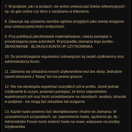
7. W podpisie, jak i w postach, nie wolno umieszczać linków referencyjnych -
np. do gier online czy stron o zarabianiu w Internecie.
8. Zakazuje się używania zwrotów ogólnie przyjętych jako zwroty wulgarne
oraz umieszczania treści erotycznych.
9. Przy publikacji jakichkolwiek materiałów/prac, należy pamiętać o
przestrzeganiu praw autorskich. W przypadku złamania tego punktu -
ZBANOWANIE - BLOKADA KONTA I IP UŻYTKOWNIKA.
10. Do przestrzegania regulaminu zobowiązani są zwykli użytkownicy oraz
administratorzy forum.
11. Zabrania się obrażania innych użytkowników bez tzw. klasy. Jednakże
nawet obrażanie z "klasą" też ma pewne granice.
12. Nie ma obowiązku wypełniać wszystkich pól w profilu. Jeżeli jednak
Użytkownik to uczyni, powinien pamiętać, że treści odpowiednio
wypełnianych pól oraz treści przedstawiane na obrazkach: awatary, obrazek
w podpisie - nie mogą być obraźliwe lub wulgarne.
13. Każde hasło powinno być skomplikowane i trudne do złamania. W
uzasadnionych przypadkach, np. zapomnienia hasła, zgubienia go, itp. -
Administrator Forum może zmienić hasło na nowe, wskazane na prośbę
Użytkownika.