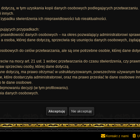
j dotyczą, w tym uzyskania kopii danych osobowych podlegających przetwarzaniu.
i innych.
zypadku stwierdzenia ich nieprawidłowości lub nieaktualności.
ępujących przypadkach:
je prawidłowość danych osobowych – na okres pozwalający administratorowi spraw
 a osoba, której dane dotyczą, sprzeciwia się usunięciu danych osobowych, żądaj
 osobowych do celów przetwarzania, ale są one potrzebne osobie, której dane doty
zeciw na mocy art. 21 ust. 1 wobec przetwarzania do czasu stwierdzenia, czy pra
w sprzeciwu osoby, której dane dotyczą.
dane dotyczą, ma prawo otrzymać w ustrukturyzowanym, powszechnie używanym fo
 które dostarczyła administratorowi, oraz ma prawo przesłać te dane osobowe in
no te dane osobowe.
jmowaniu decyzji (w tym profilowaniu).
nia danych osobowych.
Kontakt z nami
U