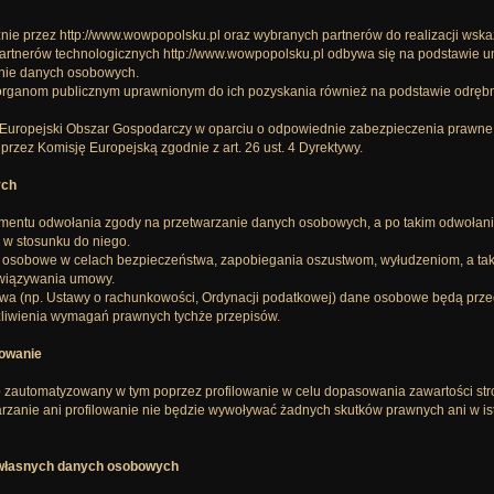
e przez http://www.wowpopolsku.pl oraz wybranych partnerów do realizacji wska
artnerów technologicznych http://www.wowpopolsku.pl odbywa się na podstawie
onie danych osobowych.
anom publicznym uprawnionym do ich pozyskania również na podstawie odrębnych
ropejski Obszar Gospodarczy w oparciu o odpowiednie zabezpieczenia prawne 
zez Komisję Europejską zgodnie z art. 26 ust. 4 Dyrektywy.
ych
ntu odwołania zgody na przetwarzanie danych osobowych, a po takim odwołaniu
i w stosunku do niego.
 osobowe w celach bezpieczeństwa, zapobiegania oszustwom, wyłudzeniom, a także
owiązywania umowy.
prawa (np. Ustawy o rachunkowości, Ordynacji podatkowej) dane osobowe będą p
iwienia wymagań prawnych tychże przepisów.
lowanie
automatyzowany w tym poprzez profilowanie w celu dopasowania zawartości strony
zanie ani profilowanie nie będzie wywoływać żadnych skutków prawnych ani w is
 własnych danych osobowych