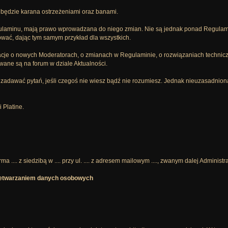
, będzie karana ostrzeżeniami oraz banami.
gulaminu, mają prawo wprowadzana do niego zmian. Nie są jednak ponad Regulam
ać, dając tym samym przykład dla wszystkich.
macje o nowych Moderatorach, o zmianach w Regulaminie, o rozwiązaniach technicz
wane są na forum w dziale Aktualności.
 się zadawać pytań, jeśli czegoś nie wiesz bądź nie rozumiesz. Jednak nieuzasadni
 Platine.
a .... z siedzibą w .... przy ul. .... z adresem mailowym ...., zwanym dalej Adminis
rzetwarzaniem danych osobowych