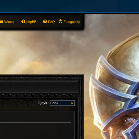
Więcej…
phpBB
FAQ
Zaloguj się
Język: