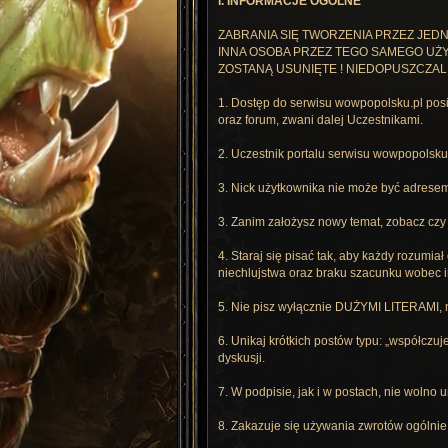
I. INFORMACJE OGÓLNE
ZABRANIA SIĘ TWORZENIA PRZEZ JEDN
INNA OSOBA PRZEZ TEGO SAMEGO UŻY
ZOSTANĄ USUNIĘTE ! NIEDOPUSZCZAL
1. Dostęp do serwisu wowpopolsku.pl posia
oraz forum, zwani dalej Uczestnikami.
2. Uczestnik portalu serwisu wowpopolsku.
3. Nick użytkownika nie może być adrese
3. Zanim założysz nowy temat, zobacz czy j
4. Staraj się pisać tak, aby każdy rozumiał
niechlujstwa oraz braku szacunku wobec in
5. Nie pisz wyłącznie DUŻYMI LITERAMI, ni
6. Unikaj krótkich postów typu: „współczuj
dyskusji.
7. W podpisie, jak i w postach, nie wolno u
8. Zakazuje się używania zwrotów ogólnie 