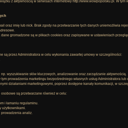
ązku z aktywnością w serwisach internetowy http://www.wowpopolsku.pl. W tym w 
wych
ail oraz imię lub nick. Brak zgody na przetwarzanie tych danych uniemożliwia rej
adresowe.
, dane gromadzone są w plikach cookies oraz zapisywane w ustawieniach przegląd
 są przez Administratora w celu wykonania zawartej umowy w szczególności:
.
j np. wyszukiwanie słów kluczowych, analizowanie oraz zarządzanie aktywnością.
 tym prowadzenia marketingu bezpośredniego własnych usług Administratora lub u
nymi działaniami marketingowymi, poprzez dostępne kanały komunikacji, w szczeg
 osobowe są przetwarzane również w celu:
om i łamaniu regulaminu.
y użytkownikami.
z prowadzenia analiz.