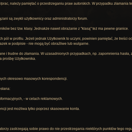
łów/prac, należy pamiętać o przestrzeganiu praw autorskich. W przypadku złaman
zani są zwykli użytkownicy oraz administratorzy forum.
ników bez tzw. klasy. Jednakże nawet obrażanie z "klasą" też ma pewne granice.
 pól w profilu. Jeżeli jednak Użytkownik to uczyni, powinien pamiętać, że treści 
azek w podpisie - nie mogą być obraźliwe lub wulgarne.
e i trudne do złamania. W uzasadnionych przypadkach, np. zapomnienia hasła, zgu
a prośbę Użytkownika.
anych okresowo masowych korespondencji.
słana:
informacyjnych, - w celach reklamowych.
cji jest możliwa tylko poprzez skasowanie konta.
torzy zastrzegają sobie prawo do nie przestrzegania niektórych punktów tego reg