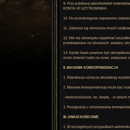
9. Przy publikacji jakichkolwiek materia
KONTA I IP UŻYTKOWNIKA.
10. Do przestrzegania regulaminu zobowią
11. Zabrania się obrażania innych użytkow
12. Nie ma obowiązku wypełniać wszystkich
przedstawiane na obrazkach: awatary, obr
13. Każde hasło powinno być skomplikowan
może zmienić hasło na nowe, wskazane n
II. MASOWA KORESPONDENCJA
1. Rejestracja oznacza akceptację wysył
2. Masowa korespondencja może być roze
- okolicznościowo, np. święta, - w celach 
3. Rezygnacja z otrzymywania koresponden
III. UWAGI KOŃCOWE
1. W szczególnych przypadkach administra