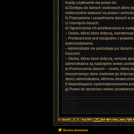
Każdy użytkownik ma prawo do:
a) Dostępu do danych osobowych które je
niekorzystnie wpływać na prawa i wolnośc
b) Poprawiania i uzupełniania danych w pr
c) Usunięcia danych.
d) Ograniczenia ich przetwarzania w nast
– Osoba, której dane dotyczą, kwestionu
– Przetwarzanie jest niezgodne z prawem,
wykorzystywania.
– Administrator nie potrzebuje już danych
roszczeń.
– Osoba, której dane dotyczą, wniosła spr
administratora są nadrzędne wobec podsta
e) Przenoszenia danych – osoba, której 
maszynowego dane osobowe jej dotyczące,
strony administratora, któremu dostarczo
f) Niepodlegania zautomatyzowanemu pode
g) Prawo do sprzeciwu wobec przetwarza
Strona domowa