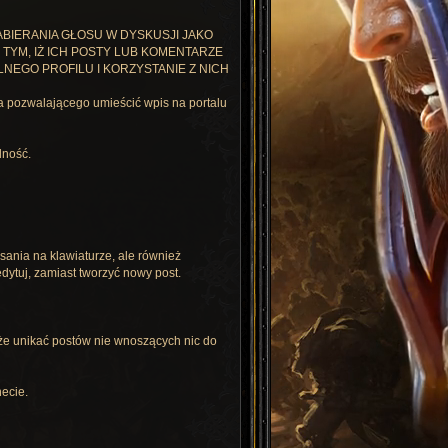
ABIERANIA GŁOSU W DYSKUSJI JAKO
TYM, IŻ ICH POSTY LUB KOMENTARZE
NEGO PROFILU I KORZYSTANIE Z NICH
za pozwalającego umieścić wpis na portalu
lność.
isania na klawiaturze, ale również
dytuj, zamiast tworzyć nowy post.
akże unikać postów nie wnoszących nic do
necie.