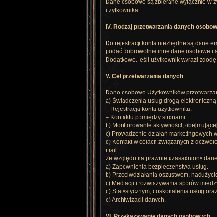
Dane osobowe są zbierane wyłącznie w zwi
użytkownika.
IV. Rodzaj przetwarzania danych osobo
Do rejestracji konta niezbędne są dane em
podać dobrowolnie inne dane osobowe i 
Dodatkowo, jeśli użytkownik wyrazi zgodę
V. Cel przetwarzania danych
Dane osobowe Użytkowników przetwarzane
a) Świadczenia usług drogą elektroniczną
– Rejestracja konta użytkownika.
– Kontaktu pomiędzy stronami.
b) Monitorowanie aktywności, obejmujące
c) Prowadzenie działań marketingowych w
d) Kontakt w celach związanych z dozwolo
mail.
Ze względu na prawnie uzasadniony dane
a) Zapewnienia bezpieczeństwa usług.
b) Przeciwdziałania oszustwom, nadużyci
c) Mediacji i rozwiązywania sporów międz
d) Statystycznym, doskonalenia usług ora
e) Archiwizacji danych.
VI. Przekazywanie danych osobowych