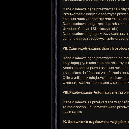
Dane osobowe będą przetwarzane wyłączni
Przetwarzanie danych osobowych przez p
przetwarzania z rozporządzeniem o ochr
Dane osobowe mogą zostać przekazane org
Urzędom Celnym i Skarbowym etc.).
Dane osobowe będą przekazywane poza Eu
ochrony danych osobowych zatwierdzone pr
VII. Czas przetwarzania danych osobow
Dane osobowe będą przetwarzane do mome
przysługujących administratorowi danych 
Administrator ma prawo przetwarzać dane
przez okres do 10 lat od zakończenia ob
O ile wynika to z odrębnych przepisów 
wzmiankowanymi przepisami w celu umożl
VIII. Przetwarzanie Automatyczne i profi
Dane osobowe są przetwarzane w sposób z
zainteresowań. Zautomatyzowane przetwar
użytkownika.
IX. Uprawnienia użytkownika względem