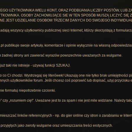
EGO UŻYTKOWNIKA WIELU KONT, ORAZ PODBIJANIA LICZBY POSTÓW, LUB Z
TKOWNIKA. OSOBY ZACHOWUJĄCE SIE W TEN SPOSÓB MUSZĄ LICZYĆ SIĘ Z 
NE JEST UDZIELANIE OSOBOM TRZECIM DANYCH DO SWOJEGO INDYWIDUAL
dają wszyscy użytkownicy publicznej sieci Internet, którzy skorzystają z formular
pl publikuje swoje artykuły, komentarze i opinie wyłącznie na własną odpowiedzia
m żadnej strony ani zawierać wyrazów powszechnie uważanych za wulgarne.
uż taki nie istnieje - używaj funkcji SZUKAJ.
 o co Ci chodzi. Wystrzegaj się literówek! Ukazują one nie tylko brak umiejętności p
nych użytkowników forum. Jeśli chcesz coś poprawić lub dopisać, użyj przycisku e
e formatuj niepotrzebnie czcionki.
e” czy „rozumiem cię!”. Uważane jest to za spam i nie jest mile widziane. Należy t
mieszczać linków referencyjnych - np. do gier online czy stron o zarabianiu w Inter
przyjętych jako zwroty wulgarne oraz umieszczania treści erotycznych.