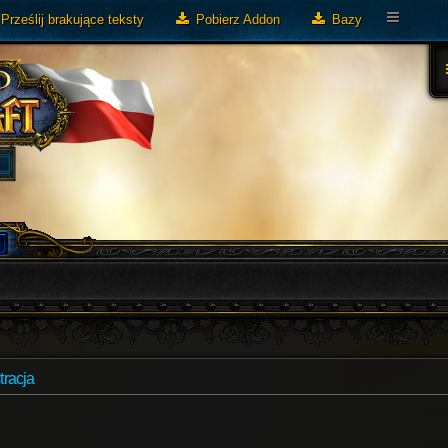
Prześlij brakujące teksty
Pobierz Addon
Bazy
tracja