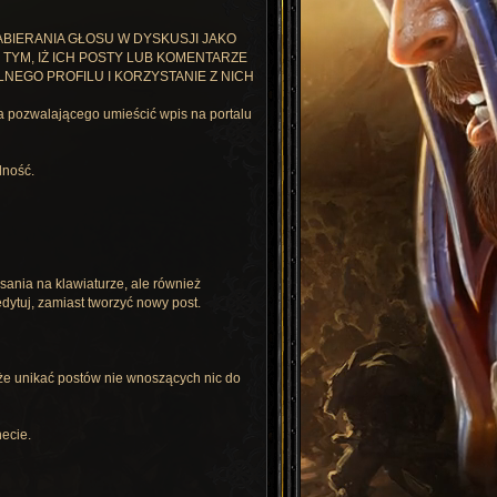
ABIERANIA GŁOSU W DYSKUSJI JAKO
TYM, IŻ ICH POSTY LUB KOMENTARZE
NEGO PROFILU I KORZYSTANIE Z NICH
za pozwalającego umieścić wpis na portalu
lność.
isania na klawiaturze, ale również
dytuj, zamiast tworzyć nowy post.
akże unikać postów nie wnoszących nic do
necie.