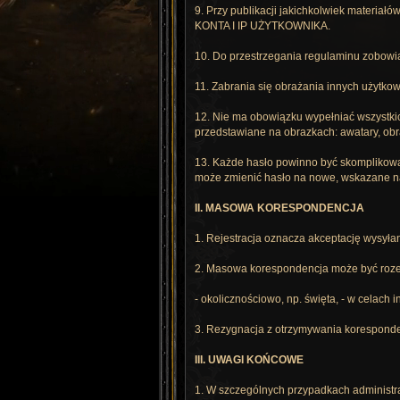
9. Przy publikacji jakichkolwiek materia
KONTA I IP UŻYTKOWNIKA.
10. Do przestrzegania regulaminu zobowią
11. Zabrania się obrażania innych użytkow
12. Nie ma obowiązku wypełniać wszystkich
przedstawiane na obrazkach: awatary, obr
13. Każde hasło powinno być skomplikowan
może zmienić hasło na nowe, wskazane n
II. MASOWA KORESPONDENCJA
1. Rejestracja oznacza akceptację wysył
2. Masowa korespondencja może być roze
- okolicznościowo, np. święta, - w celach 
3. Rezygnacja z otrzymywania koresponden
III. UWAGI KOŃCOWE
1. W szczególnych przypadkach administra