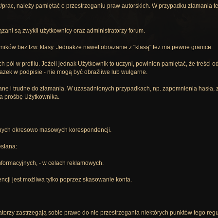
łów/prac, należy pamiętać o przestrzeganiu praw autorskich. W przypadku złaman
zani są zwykli użytkownicy oraz administratorzy forum.
ników bez tzw. klasy. Jednakże nawet obrażanie z "klasą" też ma pewne granice.
 pól w profilu. Jeżeli jednak Użytkownik to uczyni, powinien pamiętać, że treści 
azek w podpisie - nie mogą być obraźliwe lub wulgarne.
e i trudne do złamania. W uzasadnionych przypadkach, np. zapomnienia hasła, zgu
a prośbę Użytkownika.
anych okresowo masowych korespondencji.
słana:
informacyjnych, - w celach reklamowych.
cji jest możliwa tylko poprzez skasowanie konta.
torzy zastrzegają sobie prawo do nie przestrzegania niektórych punktów tego reg