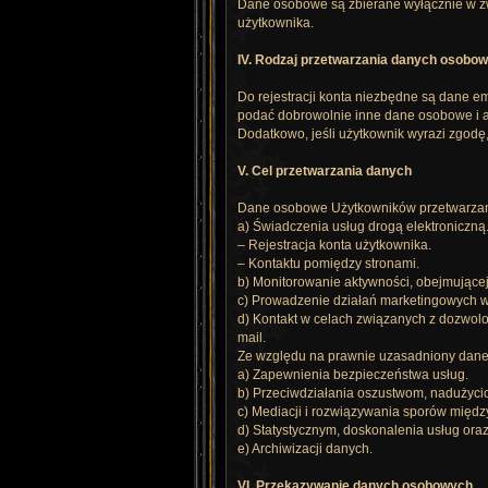
Dane osobowe są zbierane wyłącznie w zwi
użytkownika.
IV. Rodzaj przetwarzania danych osobo
Do rejestracji konta niezbędne są dane em
podać dobrowolnie inne dane osobowe i 
Dodatkowo, jeśli użytkownik wyrazi zgodę
V. Cel przetwarzania danych
Dane osobowe Użytkowników przetwarzane
a) Świadczenia usług drogą elektroniczną
– Rejestracja konta użytkownika.
– Kontaktu pomiędzy stronami.
b) Monitorowanie aktywności, obejmujące
c) Prowadzenie działań marketingowych w
d) Kontakt w celach związanych z dozwolo
mail.
Ze względu na prawnie uzasadniony dane
a) Zapewnienia bezpieczeństwa usług.
b) Przeciwdziałania oszustwom, nadużyci
c) Mediacji i rozwiązywania sporów międz
d) Statystycznym, doskonalenia usług ora
e) Archiwizacji danych.
VI. Przekazywanie danych osobowych