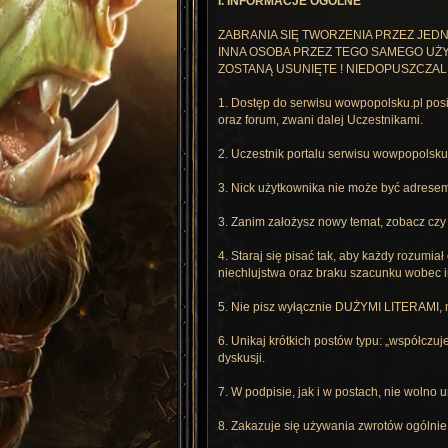
I. INFORMACJE OGÓLNE
ZABRANIA SIĘ TWORZENIA PRZEZ JEDN
INNA OSOBA PRZEZ TEGO SAMEGO UŻY
ZOSTANĄ USUNIĘTE ! NIEDOPUSZCZAL
1. Dostęp do serwisu wowpopolsku.pl posia
oraz forum, zwani dalej Uczestnikami.
2. Uczestnik portalu serwisu wowpopolsku.
3. Nick użytkownika nie może być adrese
3. Zanim założysz nowy temat, zobacz czy j
4. Staraj się pisać tak, aby każdy rozumiał
niechlujstwa oraz braku szacunku wobec in
5. Nie pisz wyłącznie DUŻYMI LITERAMI, ni
6. Unikaj krótkich postów typu: „współczuj
dyskusji.
7. W podpisie, jak i w postach, nie wolno u
8. Zakazuje się używania zwrotów ogólnie 