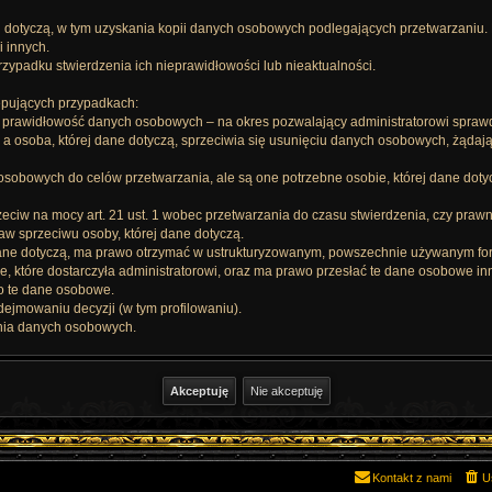
j dotyczą, w tym uzyskania kopii danych osobowych podlegających przetwarzaniu.
i innych.
zypadku stwierdzenia ich nieprawidłowości lub nieaktualności.
ępujących przypadkach:
je prawidłowość danych osobowych – na okres pozwalający administratorowi spraw
 a osoba, której dane dotyczą, sprzeciwia się usunięciu danych osobowych, żądaj
 osobowych do celów przetwarzania, ale są one potrzebne osobie, której dane doty
zeciw na mocy art. 21 ust. 1 wobec przetwarzania do czasu stwierdzenia, czy pra
w sprzeciwu osoby, której dane dotyczą.
dane dotyczą, ma prawo otrzymać w ustrukturyzowanym, powszechnie używanym fo
 które dostarczyła administratorowi, oraz ma prawo przesłać te dane osobowe in
no te dane osobowe.
jmowaniu decyzji (w tym profilowaniu).
nia danych osobowych.
Kontakt z nami
U