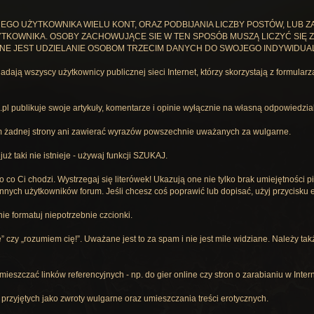
EGO UŻYTKOWNIKA WIELU KONT, ORAZ PODBIJANIA LICZBY POSTÓW, LUB Z
TKOWNIKA. OSOBY ZACHOWUJĄCE SIE W TEN SPOSÓB MUSZĄ LICZYĆ SIĘ Z 
NE JEST UDZIELANIE OSOBOM TRZECIM DANYCH DO SWOJEGO INDYWIDUAL
dają wszyscy użytkownicy publicznej sieci Internet, którzy skorzystają z formular
pl publikuje swoje artykuły, komentarze i opinie wyłącznie na własną odpowiedzia
m żadnej strony ani zawierać wyrazów powszechnie uważanych za wulgarne.
uż taki nie istnieje - używaj funkcji SZUKAJ.
 o co Ci chodzi. Wystrzegaj się literówek! Ukazują one nie tylko brak umiejętności p
nych użytkowników forum. Jeśli chcesz coś poprawić lub dopisać, użyj przycisku e
e formatuj niepotrzebnie czcionki.
e” czy „rozumiem cię!”. Uważane jest to za spam i nie jest mile widziane. Należy t
mieszczać linków referencyjnych - np. do gier online czy stron o zarabianiu w Inter
przyjętych jako zwroty wulgarne oraz umieszczania treści erotycznych.