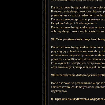
Dane osobowe będą przetwarzane wyłączni
Przetwarzanie danych osobowych przez p
przetwarzania z rozporządzeniem o ochr
Dane osobowe mogą zostać przekazane org
Urzędom Celnym i Skarbowym etc.).
Dane osobowe będą przekazywane poza Eu
ochrony danych osobowych zatwierdzone pr
VII. Czas przetwarzania danych osobow
Dane osobowe będą przetwarzane do mome
przysługujących administratorowi danych 
Administrator ma prawo przetwarzać dane
przez okres do 10 lat od zakończenia ob
O ile wynika to z odrębnych przepisów 
wzmiankowanymi przepisami w celu umożl
VIII. Przetwarzanie Automatyczne i profi
Dane osobowe są przetwarzane w sposób z
zainteresowań. Zautomatyzowane przetwar
użytkownika.
IX. Uprawnienia użytkownika względem