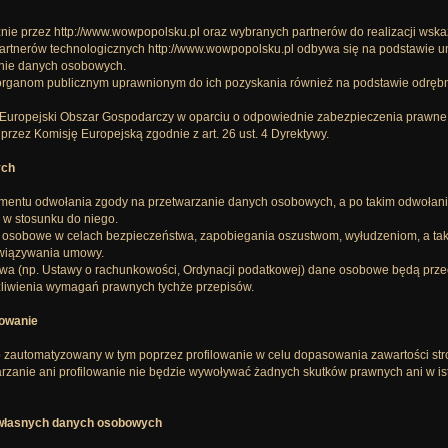
e przez http://www.wowpopolsku.pl oraz wybranych partnerów do realizacji wska
artnerów technologicznych http://www.wowpopolsku.pl odbywa się na podstawie
onie danych osobowych.
anom publicznym uprawnionym do ich pozyskania również na podstawie odrębnych
ropejski Obszar Gospodarczy w oparciu o odpowiednie zabezpieczenia prawne 
zez Komisję Europejską zgodnie z art. 26 ust. 4 Dyrektywy.
ych
ntu odwołania zgody na przetwarzanie danych osobowych, a po takim odwołaniu
i w stosunku do niego.
 osobowe w celach bezpieczeństwa, zapobiegania oszustwom, wyłudzeniom, a także
owiązywania umowy.
prawa (np. Ustawy o rachunkowości, Ordynacji podatkowej) dane osobowe będą p
iwienia wymagań prawnych tychże przepisów.
lowanie
automatyzowany w tym poprzez profilowanie w celu dopasowania zawartości strony
zanie ani profilowanie nie będzie wywoływać żadnych skutków prawnych ani w is
 własnych danych osobowych