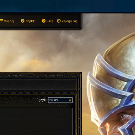
Więcej…
phpBB
FAQ
Zaloguj się
Język: