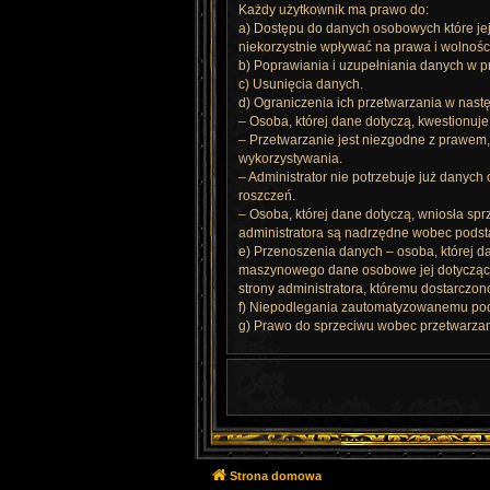
Każdy użytkownik ma prawo do:
a) Dostępu do danych osobowych które je
niekorzystnie wpływać na prawa i wolnośc
b) Poprawiania i uzupełniania danych w pr
c) Usunięcia danych.
d) Ograniczenia ich przetwarzania w nast
– Osoba, której dane dotyczą, kwestionu
– Przetwarzanie jest niezgodne z prawem,
wykorzystywania.
– Administrator nie potrzebuje już danych
roszczeń.
– Osoba, której dane dotyczą, wniosła spr
administratora są nadrzędne wobec podsta
e) Przenoszenia danych – osoba, której 
maszynowego dane osobowe jej dotyczące,
strony administratora, któremu dostarczo
f) Niepodlegania zautomatyzowanemu pode
g) Prawo do sprzeciwu wobec przetwarza
Strona domowa