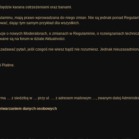
, będzie karana ostrzeżeniami oraz banami.
gulaminu, mają prawo wprowadzana do niego zmian. Nie są jednak ponad Regulam
ać, dając tym samym przykład dla wszystkich.
macje o nowych Moderatorach, o zmianach w Regulaminie, o rozwiązaniach technicz
wane są na forum w dziale Aktualności.
 się zadawać pytań, jeśli czegoś nie wiesz bądź nie rozumiesz. Jednak nieuzasadni
 Platine.
a .... z siedzibą w .... przy ul. .... z adresem mailowym ...., zwanym dalej Adminis
rzetwarzaniem danych osobowych