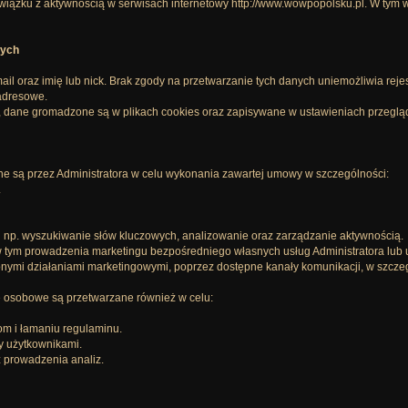
ązku z aktywnością w serwisach internetowy http://www.wowpopolsku.pl. W tym w 
wych
ail oraz imię lub nick. Brak zgody na przetwarzanie tych danych uniemożliwia rej
adresowe.
, dane gromadzone są w plikach cookies oraz zapisywane w ustawieniach przegląd
 są przez Administratora w celu wykonania zawartej umowy w szczególności:
.
j np. wyszukiwanie słów kluczowych, analizowanie oraz zarządzanie aktywnością.
 tym prowadzenia marketingu bezpośredniego własnych usług Administratora lub u
nymi działaniami marketingowymi, poprzez dostępne kanały komunikacji, w szczeg
 osobowe są przetwarzane również w celu:
om i łamaniu regulaminu.
y użytkownikami.
z prowadzenia analiz.