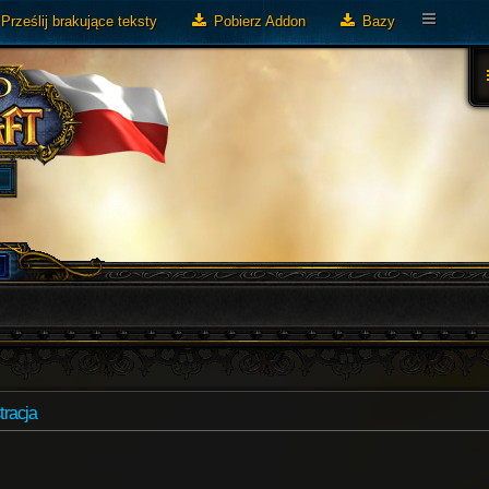
Prześlij brakujące teksty
Pobierz Addon
Bazy
tracja