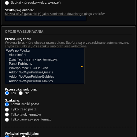
Szukaj któregokolwiek z wyrażeń
Szukaj wg autora:
Można użyć gwiazdki (*) jako zamiennika dowolnego ciągu znaków.
OPCJE WYSZUKIWANIA
Przeszukaj fora:
Wybierz fora, które chcesz przeszukać. Subfora są przeszukiwane automatycznie,
chyba że funkcja „Przeszukuj subfora”, jest wyłączona.
Przeszukaj subfora:
Tak
Nie
Szukaj w:
Temat i treść posta
Tylko treść posta
Tylko tytuły tematów
Tylko pierwszy post tematu
Wyświetl wyniki jako: