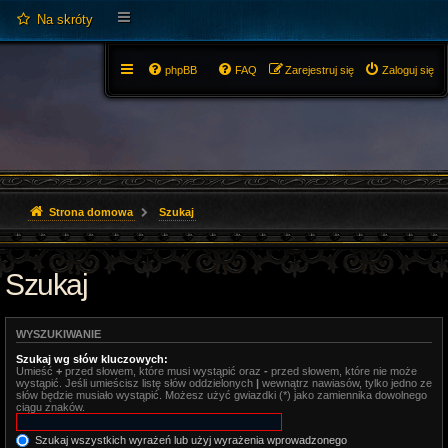
Na skróty
phpBB
FAQ
Zarejestruj się
Zaloguj się
Strona domowa
Szukaj
Szukaj
WYSZUKIWANIE
Szukaj wg słów kluczowych:
Umieść
+
przed słowem, które musi wystąpić oraz
-
przed słowem, które nie może
wystąpić. Jeśli umieścisz listę słów oddzielonych
|
wewnątrz nawiasów, tylko jedno ze
słów będzie musiało wystąpić. Możesz użyć gwiazdki (*) jako zamiennika dowolnego
ciągu znaków.
Szukaj wszystkich wyrażeń lub użyj wyrażenia wprowadzonego