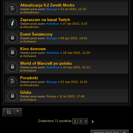
Aktualizacja 9.2 Zereth Mortis
Ostatni post autor:
Borygo
«
21 lut 2022, 12:10
w
Aktualności
Zapraszam na kanał Twitch
Ostatni post autor:
Kalinkus
«
27 sty 2022, 3:15
w
Aktualności
Event Świateczny
Ostatni post autor:
Borygo
«
09 gru 2021, 14:51
w
Archiwum
Kino domowe
Ostatni post autor:
Kalinkus
«
18 mar 2021, 12:25
w
Archiwum
World of Warcraft po polsku
Ostatni post autor:
Kalinkus
«
16 mar 2021, 21:12
w
Archiwum
Poradniki
Ostatni post autor:
Borygo
«
01 mar 2021, 11:01
w
Aktualności
Gildia
Ostatni post autor:
Proroq
«
11 lut 2021, 17:46
w
Archiwum
Znaleziono 71 wyników
1
2
3
NASTĘPNA