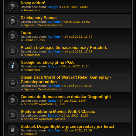
Nowy addon!
Ostatni post autor:
Borygo
«
24 lip 2023, 14:00
w
Aktualności
Dziekujemy Samael
Ostatni post autor:
Kalinkus
«
09 lis 2022, 16:02
w
Ogólnie o World of Warcraft
Topic
Ostatni post autor:
Kalinkus
«
14 paź 2022, 13:54
w
Fabuła i questy
Prześlij brakujące tłumaczenia mały Poradnik
Ostatni post autor:
Kalinkus
«
14 paź 2022, 13:28
w
Aktualności
Naklejki od sticky.pl na PGA
Ostatni post autor:
Borygo
«
07 paź 2022, 11:24
w
Aktualności
Steam Deck World of Warcraft Retail Gameplay -
Consoleport addon
Ostatni post autor:
Kalinkus
«
01 paź 2022, 20:18
w
Ogólnie o World of Warcraft
Zadania do tłumaczenia w dodatku Dragonflight
Ostatni post autor:
Orina
«
27 wrz 2022, 12:07
w
Addon WoWpoPolsku-Quests
Błędy w addonie Movies WotLK Classic
Ostatni post autor:
Borygo
«
15 sie 2022, 21:59
w
Addon WoWpoPolsku-Movies
Dodatek Dragonflight w przedsprzedaży już teraz!
Ostatni post autor:
Kalinkus
«
22 cze 2022, 13:59
w
Archiwum