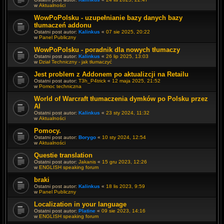
w
Aktualności
WowPoPolsku - uzupełnianie bazy danych bazy
tłumaczeń addonu
Ostatni post autor:
Kalinkus
«
07 sie 2025, 20:22
w
Panel Publiczny
WowPoPolsku - poradnik dla nowych tłumaczy
Ostatni post autor:
Kalinkus
«
26 lip 2025, 13:03
w
Dział Techniczny - jak tłumaczyć
Jest problem z Addonem po aktualizcji na Retailu
Ostatni post autor:
T3h_P4trick
«
12 maja 2025, 21:52
w
Pomoc techniczna
World of Warcraft tłumaczenia dymków po Polsku przez
AI
Ostatni post autor:
Kalinkus
«
23 sty 2024, 11:32
w
Aktualności
Pomocy.
Ostatni post autor:
Borygo
«
10 sty 2024, 12:54
w
Aktualności
Questie translation
Ostatni post autor:
Jakanis
«
15 gru 2023, 12:26
w
ENGLISH speaking forum
braki
Ostatni post autor:
Kalinkus
«
18 lis 2023, 9:59
w
Panel Publiczny
Localization in your language
Ostatni post autor:
Platine
«
09 sie 2023, 14:16
w
ENGLISH speaking forum