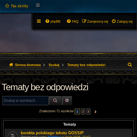
Na skróty
phpBB
FAQ
Zarejestruj się
Zaloguj się
S
Strona domowa
Szukaj
Tematy bez odpowiedzi
z
Tematy bez odpowiedzi
u
k
SZUKAJ
WYSZUKIWANIE ZAAWANSOWANE
a
Znaleziono 71 wyników
1
2
3
NASTĘPNA
j
Tematy
korekta polskiego tekstu GOSSIP
Ostatni post autor:
Kalinkus
«
24 lis 2025, 22:47