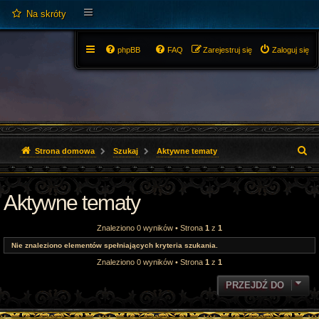
Na skróty
phpBB
FAQ
Zarejestruj się
Zaloguj się
S
Strona domowa
Szukaj
Aktywne tematy
z
Aktywne tematy
u
k
Znaleziono 0 wyników • Strona
1
z
1
a
Nie znaleziono elementów spełniających kryteria szukania.
Znaleziono 0 wyników • Strona
1
z
1
j
PRZEJDŹ DO