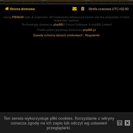
Strona domowa
Strefa czasowa
UTC+02:00
Using
PBWoW
style & extension. All trademarks referenced herein are the properties of their
respective owners.
Technologię dostarcza
phpBB
® Forum Software © phpBB Limited
Polski pakiet językowy dostarcza
phpBB.pl
Zasady ochrony danych osobowych
|
Regulamin
Ten serwis wykorzystuje pliki cookies. Korzystanie z witryny
oznacza zgodę na ich zapis lub odczyt wg ustawień
przeglądarki.