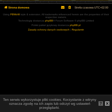
Strona domowa
Strefa czasowa
UTC+02:00
Using
PBWoW
style & extension. All trademarks referenced herein are the properties of their
respective owners.
Technologię dostarcza
phpBB
® Forum Software © phpBB Limited
Polski pakiet językowy dostarcza
phpBB.pl
Zasady ochrony danych osobowych
|
Regulamin
Ten serwis wykorzystuje pliki cookies. Korzystanie z witryny
oznacza zgodę na ich zapis lub odczyt wg ustawień
przeglądarki.