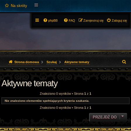
Na skróty
phpBB
FAQ
Zarejestruj się
Zaloguj się
S
Strona domowa
Szukaj
Aktywne tematy
z
Aktywne tematy
u
k
Znaleziono 0 wyników • Strona
1
z
1
a
Nie znaleziono elementów spełniających kryteria szukania.
Znaleziono 0 wyników • Strona
1
z
1
j
PRZEJDŹ DO