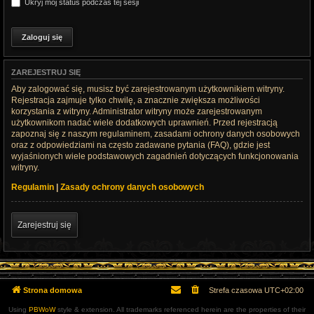
Ukryj mój status podczas tej sesji
ZAREJESTRUJ SIĘ
Aby zalogować się, musisz być zarejestrowanym użytkownikiem witryny.
Rejestracja zajmuje tylko chwilę, a znacznie zwiększa możliwości
korzystania z witryny. Administrator witryny może zarejestrowanym
użytkownikom nadać wiele dodatkowych uprawnień. Przed rejestracją
zapoznaj się z naszym regulaminem, zasadami ochrony danych osobowych
oraz z odpowiedziami na często zadawane pytania (FAQ), gdzie jest
wyjaśnionych wiele podstawowych zagadnień dotyczących funkcjonowania
witryny.
Regulamin
|
Zasady ochrony danych osobowych
Zarejestruj się
Strona domowa
Strefa czasowa
UTC+02:00
Using
PBWoW
style & extension. All trademarks referenced herein are the properties of their