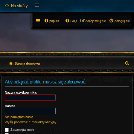
Na skróty
phpBB
FAQ
Zarejestruj się
Zaloguj się
S
Strona domowa
z
Aby oglądać profile, musisz się zalogować.
u
k
Nazwa użytkownika:
a
Hasło:
j
Nie pamiętam hasła
Wyślij ponownie e-mail aktywacyjny
Zapamiętaj mnie