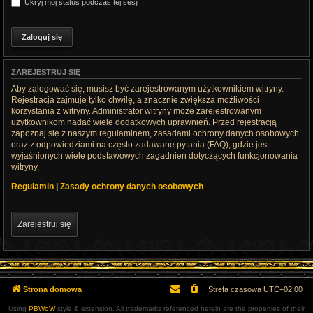
Ukryj mój status podczas tej sesji
ZAREJESTRUJ SIĘ
Aby zalogować się, musisz być zarejestrowanym użytkownikiem witryny.
Rejestracja zajmuje tylko chwilę, a znacznie zwiększa możliwości
korzystania z witryny. Administrator witryny może zarejestrowanym
użytkownikom nadać wiele dodatkowych uprawnień. Przed rejestracją
zapoznaj się z naszym regulaminem, zasadami ochrony danych osobowych
oraz z odpowiedziami na często zadawane pytania (FAQ), gdzie jest
wyjaśnionych wiele podstawowych zagadnień dotyczących funkcjonowania
witryny.
Regulamin
|
Zasady ochrony danych osobowych
Zarejestruj się
Strona domowa
Strefa czasowa
UTC+02:00
Using
PBWoW
style & extension. All trademarks referenced herein are the properties of their