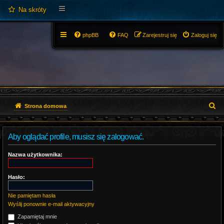
Na skróty
phpBB
FAQ
Zarejestruj się
Zaloguj się
S
Strona domowa
z
Aby oglądać profile, musisz się zalogować.
u
k
Nazwa użytkownika:
a
Hasło:
j
Nie pamiętam hasła
Wyślij ponownie e-mail aktywacyjny
Zapamiętaj mnie