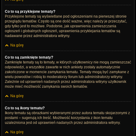
Co to są przyklejone tematy?
Przyklejone tematy są wyświetlane pod ogłoszeniami na pierwszej stronie
przeglądu tematów. Często są one dość ważne, więc należy je przeczytać,
gdy tylko jest to możliwe. Podobnie, jak uprawnienia zamieszczania
ogłoszeń i globalnych ogłoszeń, uprawnienia przyklejania tematów są
nadawane przez administratora witryny.
Na górę
Co to są zamknięte tematy?
Zamknięte tematy są to tematy, w których użytkownicy nie mogą zamieszczać
odpowiedzi, a wszystkie zawarte w nich ankiety zostały automatycznie
zakończone w momencie zamykania tematu. Tematy mogą być zamykane z
wielu powodów i robią to moderatorzy forum lub administratorzy witryny.
Zależnie od uprawnień nadanych przez administratora witryny użytkownik
może mieć możliwość zamykania swoich tematów.
Na górę
Co to są ikony tematu?
Ikony tematu są obrazkami wybieranymi przez autora tematu skojarzonymi z
postami – sugerują ich treść. Możliwość korzystania z ikon tematu
uzależniona jest od uprawnień nadanych przez administratora witryny.
Na górę