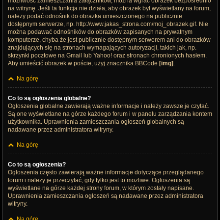
możliwość zamieszczania załączników, można wgrać obrazek bezpośrednio
na witrynę. Jeśli ta funkcja nie działa, aby obrazek był wyświetlany na forum,
należy podać odnośnik do obrazka umieszczonego na publicznie
dostępnym serwerze, np. http://www.jakas_strona.com/moj_obrazek.gif. Nie
można podawać odnośników do obrazków zapisanych na prywatnym
komputerze, chyba że jest publicznie dostępnym serwerem ani do obrazków
znajdujących się na stronach wymagających autoryzacji, takich jak, np.
skrzynki pocztowe na Gmail lub Yahoo! oraz stronach chronionych hasłem.
Aby umieścić obrazek w poście, użyj znacznika BBCode
[img]
.
Na górę
Co to są ogłoszenia globalne?
Ogłoszenia globalne zawierają ważne informacje i należy zawsze je czytać.
Są one wyświetlane na górze każdego forum i w panelu zarządzania kontem
użytkownika. Uprawnienia zamieszczania ogłoszeń globalnych są
nadawane przez administratora witryny.
Na górę
Co to są ogłoszenia?
Ogłoszenia często zawierają ważne informacje dotyczące przeglądanego
forum i należy je przeczytać, gdy tylko jest to możliwe. Ogłoszenia są
wyświetlane na górze każdej strony forum, w którym zostały napisane.
Uprawnienia zamieszczania ogłoszeń są nadawane przez administratora
witryny.
Na górę