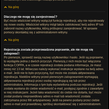
Na górę
Dlaczego nie mogę się zarejestrować?
Być może właściciel witryny wyłączył funkcję rejestracji, aby nie rejestrowały
się nowe osoby. Właściciel witryny mógł także zablokować twój adres IP lub
zabronił nazwy użytkownika, którą próbujesz zarejestrować. W sprawie
pomocy skontaktuj się z administratorem witryny.
Na górę
Rejestracja została przeprowadzona poprawnie, ale nie mogę się
zalogować!
Po pierwsze, sprawdź swoją nazwę użytkownika i hasło. Jeśli są poprawne,
to wystąpiła jedna z dwóch przyczyn. Pierwszą z nich może być włączona
funkcja COPPA, a w czasie rejestracji została podana informacja, że masz
mniej niż 13 lat. Wówczas należy wykonać instrukcje wysłane na twój adres
e-mail. Jeśli nie to było przyczyną, być może nie została aktywowana
rejestracja. Niektóre witryny przed pierwszym zalogowaniem wymagają
aktywowania rejestracji przez osobę rejestrującą się lub przez
administratora. Informacja o tym była wyświetlona podczas rejestracji. Jeśli
została wysłana do ciebie wiadomość e-mail, postępuj zgodnie z zawartymi
w niej instrukcjami. Jeżeli taka wiadomość do ciebie nie dotarła, być może
został podany nieprawidłowy adres e-mail lub wiadomość została
zatrzymana przez filtr antyspamowy. Jeśli na pewno podany przez ciebie
adres e-mail jest prawidłowy, spróbuj skontaktować się z administratorem.