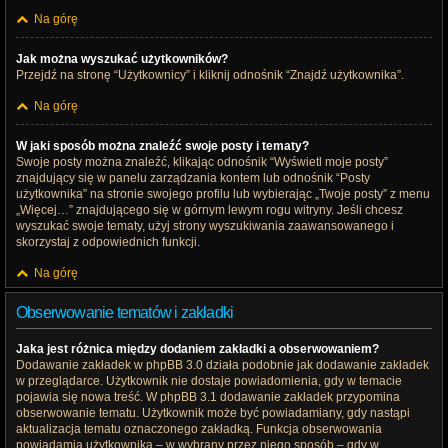
Na górę
Jak można wyszukać użytkowników?
Przejdź na stronę “Użytkownicy” i kliknij odnośnik “Znajdź użytkownika”.
Na górę
W jaki sposób można znaleźć swoje posty i tematy?
Swoje posty można znaleźć, klikając odnośnik “Wyświetl moje posty”
znajdujący się w panelu zarządzania kontem lub odnośnik “Posty
użytkownika” na stronie swojego profilu lub wybierając „Twoje posty” z menu
„Więcej…” znajdującego się w górnym lewym rogu witryny. Jeśli chcesz
wyszukać swoje tematy, użyj strony wyszukiwania zaawansowanego i
skorzystaj z odpowiednich funkcji.
Na górę
Obserwowanie tematów i zakładki
Jaka jest różnica między dodaniem zakładki a obserwowaniem?
Dodawanie zakładek w phpBB 3.0 działa podobnie jak dodawanie zakładek
w przeglądarce. Użytkownik nie dostaje powiadomienia, gdy w temacie
pojawia się nowa treść. W phpBB 3.1 dodawanie zakładek przypomina
obserwowanie tematu. Użytkownik może być powiadamiany, gdy nastąpi
aktualizacja tematu oznaczonego zakładką. Funkcja obserwowania
powiadamia użytkownika – w wybrany przez niego sposób – gdy w