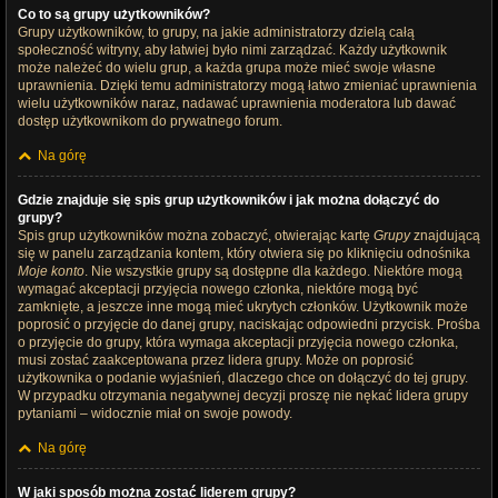
Co to są grupy użytkowników?
Grupy użytkowników, to grupy, na jakie administratorzy dzielą całą
społeczność witryny, aby łatwiej było nimi zarządzać. Każdy użytkownik
może należeć do wielu grup, a każda grupa może mieć swoje własne
uprawnienia. Dzięki temu administratorzy mogą łatwo zmieniać uprawnienia
wielu użytkowników naraz, nadawać uprawnienia moderatora lub dawać
dostęp użytkownikom do prywatnego forum.
Na górę
Gdzie znajduje się spis grup użytkowników i jak można dołączyć do
grupy?
Spis grup użytkowników można zobaczyć, otwierając kartę
Grupy
znajdującą
się w panelu zarządzania kontem, który otwiera się po kliknięciu odnośnika
Moje konto
. Nie wszystkie grupy są dostępne dla każdego. Niektóre mogą
wymagać akceptacji przyjęcia nowego członka, niektóre mogą być
zamknięte, a jeszcze inne mogą mieć ukrytych członków. Użytkownik może
poprosić o przyjęcie do danej grupy, naciskając odpowiedni przycisk. Prośba
o przyjęcie do grupy, która wymaga akceptacji przyjęcia nowego członka,
musi zostać zaakceptowana przez lidera grupy. Może on poprosić
użytkownika o podanie wyjaśnień, dlaczego chce on dołączyć do tej grupy.
W przypadku otrzymania negatywnej decyzji proszę nie nękać lidera grupy
pytaniami – widocznie miał on swoje powody.
Na górę
W jaki sposób można zostać liderem grupy?