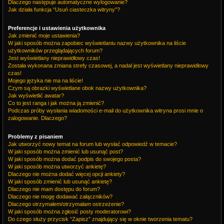
Dlaczego następuje automatyczne wylogowanie?
Jak działa funkcja “Usuń ciasteczka witryny”?
Preferencje i ustawienia użytkownika
Jak zmienić moje ustawienia?
W jaki sposób można zapobiec wyświetlaniu nazwy użytkownika na liście
użytkowników przeglądających forum?
Jest wyświetlany nieprawidłowy czas!
Została wykonana zmiana strefy czasowej, a nadal jest wyświetlany nieprawidłowy
czas!
Mojego języka nie ma na liście!
Czym są obrazki wyświetlane obok nazwy użytkownika?
Jak wyświetlić awatar?
Co to jest ranga i jak można ją zmienić?
Podczas próby wysłania wiadomości e-mail do użytkownika witryna prosi mnie o
zalogowanie. Dlaczego?
Problemy z pisaniem
Jak utworzyć nowy temat na forum lub wysłać odpowiedź w temacie?
W jaki sposób można zmienić lub usunąć post?
W jaki sposób można dodać podpis do swojego posta?
W jaki sposób można utworzyć ankietę?
Dlaczego nie można dodać więcej opcji ankiety?
W jaki sposób zmienić lub usunąć ankietę?
Dlaczego nie mam dostępu do forum?
Dlaczego nie mogę dodawać załączników?
Dlaczego otrzymałem/otrzymałam ostrzeżenie?
W jaki sposób można zgłosić posty moderatorowi?
Do czego służy przycisk “Zapisz” znajdujący się w oknie tworzenia tematu?