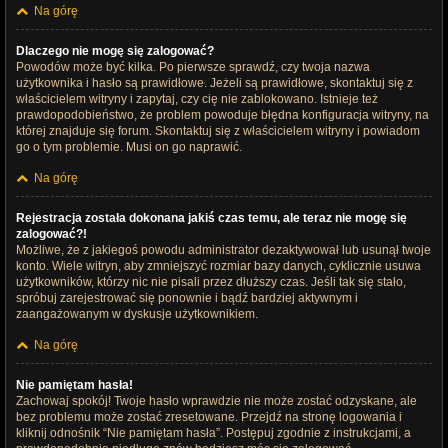
Na górę
Dlaczego nie mogę się zalogować?
Powodów może być kilka. Po pierwsze sprawdź, czy twoja nazwa
użytkownika i hasło są prawidłowe. Jeżeli są prawidłowe, skontaktuj się z
właścicielem witryny i zapytaj, czy cię nie zablokowano. Istnieje też
prawdopodobieństwo, że problem powoduje błędna konfiguracja witryny, na
której znajduje się forum. Skontaktuj się z właścicielem witryny i powiadom
go o tym problemie. Musi on go naprawić.
Na górę
Rejestracja została dokonana jakiś czas temu, ale teraz nie mogę się
zalogować?!
Możliwe, że z jakiegoś powodu administrator dezaktywował lub usunął twoje
konto. Wiele witryn, aby zmniejszyć rozmiar bazy danych, cyklicznie usuwa
użytkowników, którzy nic nie pisali przez dłuższy czas. Jeśli tak się stało,
spróbuj zarejestrować się ponownie i bądź bardziej aktywnym i
zaangażowanym w dyskusje użytkownikiem.
Na górę
Nie pamiętam hasła!
Zachowaj spokój! Twoje hasło wprawdzie nie może zostać odzyskane, ale
bez problemu może zostać zresetowane. Przejdź na stronę logowania i
kliknij odnośnik “Nie pamiętam hasła”. Postępuj zgodnie z instrukcjami, a