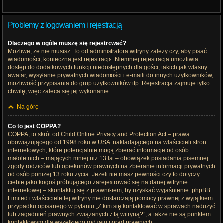
Problemy z logowaniem i rejestracją
Dlaczego w ogóle muszę się rejestrować?
Możliwe, że nie musisz. To od administratora witryny zależy czy, aby pisać
wiadomości, konieczna jest rejestracja. Niemniej rejestracja umożliwia
dostęp do dodatkowych funkcji niedostępnych dla gości, takich jak własny
awatar, wysyłanie prywatnych wiadomości i e-maili do innych użytkowników,
możliwość przypisania do grup użytkowników itp. Rejestracja zajmuje tylko
chwilę, więc zaleca się jej wykonanie.
Na górę
Co to jest COPPA?
COPPA, to skrót od Child Online Privacy and Protection Act – prawa
obowiązującego od 1998 roku w USA, nakładającego na właścicieli stron
internetowych, które potencjalnie mogą zbierać informacje od osób
małoletnich – mających mniej niż 13 lat – obowiązek posiadania pisemnej
zgody rodziców lub opiekunów prawnych na zbieranie informacji prywatnych
od osób poniżej 13 roku życia. Jeżeli nie masz pewności czy to dotyczy
ciebie jako kogoś próbującego zarejestrować się na danej witrynie
internetowej – skontaktuj się z prawnikiem, by uzyskać wyjaśnienie. phpBB
Limited i właściciele tej witryny nie dostarczają pomocy prawnej z wyjątkiem
przypadku opisanego w pytaniu „Z kim się kontaktować w sprawach nadużyć
lub zagadnień prawnych związanych z tą witryną?”, a także nie są punktem
kontaktowym dla wszelkiego rodzaju porad prawnych.