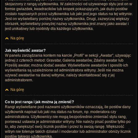
skojarzony z rangą użytkownika. W zależności od używanego stylu jest on w
formie gwiazdek, kwadracików lub kropek pokazujących, jak dużo postów
zostało napisanych przez użytkownika lub jaki jest jego status na tej witrynie.
Jest on wyświetlany poniżej nazwy użytkownika. Drugi, zazwyczaj większy
obrazek, wyświetlany powyżej nazwy użytkownika jest znany jako awatar i
jest unikatowy lub osobisty dla każdego użytkownika.
Na górę
Jak wyświetlić awatar?
W panelu zarządzania kontem na karcie „Profil” w sekcji „Awatar”, używając
jednej z czterech metod: Gravatar, Galeria awatarów, Zdalny awatar lub
Prześlij awatar, można dodać awatar. Wyświetlanie awatarów i sposób ich
wyświetlania są uzależnione od administratora witryny. Jeśli nie można
używać awatarów na danej witrynie, należy skontaktować się z jej
administratorem.
Na górę
Co to jest ranga i jak można ją zmienić?
Rangi wyświetlane pod nazwami użytkowników oznaczają, ile postów dany
użytkownik napisał lub jaki ma status na forum, np. moderatora czy
administratora. Użytkownicy nie mogą bezpośrednio zmieniać stylu rang,
ponieważ ustawia je administrator witryny. Nie należy pisać postów tylko po
to, aby zwiększyć swój licznik postów i przez to swoją rangę. Większość
witryn nie toleruje takich działań i moderator lub administrator obniży licznik
postów takiego użytkownika.