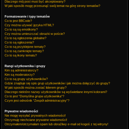
Dlaczego mój post musi być akceptowany?
W jaki sposób mogę przesunąć swój temat na górę strony tematów?
Formatowanie i typy tematów
Co to jest BBCode?
Czy można używać języka HTML?
Co to są są emotikony?
Czy można umieszczać obrazki w poście?
Co to są ogłoszenia globalne?
Co to są ogłoszenia?
Co to są przyklejone tematy?
Co to są zamknięte tematy?
Co to są ikony tematu?
Rangi użytkownika i grupy
Kim są administratorzy?
Kim są moderatorzy?
Co to są grupy użytkowników?
Gdzie znajduje się spis grup użytkowników i jak można dołączyć do grupy?
W jaki sposób można zostać liderem grupy?
Dlaczego niektóre nazwy użytkowników są wyświetlane innymi kolorami?
Co to jest “Domyślna grupa użytkownika”?
Czym jest odnośnik “Zespół administracyjny”?
Prywatne wiadomości
Nie mogę wysyłać prywatnych wiadomości!
Otrzymuję niechciane prywatne wiadomości!
Otrzymałem/otrzymałam spam lub obraźliwy e-mail od kogoś z tej witryny!