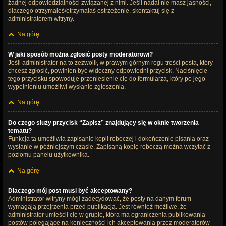
żadnej odpowiedzialności związanej z nimi. Jeśli nadal nie masz jasności,
dlaczego otrzymałeś/otrzymałaś ostrzeżenie, skontaktuj się z
administratorem witryny.
Na górę
W jaki sposób można zgłosić posty moderatorowi?
Jeśli administrator na to zezwolił, w prawym górnym rogu treści posta, który
chcesz zgłosić, powinien być widoczny odpowiedni przycisk. Naciśnięcie
tego przycisku spowoduje przeniesienie cię do formularza, który po jego
wypełnieniu umożliwi wysłanie zgłoszenia.
Na górę
Do czego służy przycisk “Zapisz” znajdujący się w oknie tworzenia
tematu?
Funkcja ta umożliwia zapisanie kopii roboczej i dokończenie pisania oraz
wysłanie w późniejszym czasie. Zapisaną kopię roboczą można wczytać z
poziomu panelu użytkownika.
Na górę
Dlaczego mój post musi być akceptowany?
Administrator witryny mógł zadecydować, że posty na danym forum
wymagają przejrzenia przed publikacją. Jest również możliwe, że
administrator umieścił cię w grupie, która ma ograniczenia publikowania
postów polegające na konieczności ich akceptowania przez moderatorów