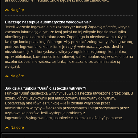
prawdopodobnie niedługo znów będziesz móc się zalogować.
Na górę
Dlaczego następuje automatyczne wylogowanie?
Jeżeli w czasie logowania nie zaznaczysz funkcji
Zapamiętaj mnie
, witryna
zachowa informację o tym, że twój pobyt na tej witrynie będzie trwał tylko
określony przez administratora czas. Zapobiega to niewłaściwemu użyciu
twojego konta przez kogoś innego. Aby pozostać zalogowanym/zalogowaną,
podczas logowania zaznacz funkcję
Loguj mnie automatycznie
. Jest to
niezalecane, jeżeli korzystasz z witryny z ogólnie dostępnego komputera,
np. w bibliotece, kawiarence internetowej, sali komputerowej w szkole lub na
uczelni itp. Jeśli nie widzisz tej funkcji, oznacza to, że administrator ją
wyłączył.
Na górę
Jak działa funkcja “Usuń ciasteczka witryny”?
Funkcja “Usuń ciasteczka witryny” usuwa ciasteczka utworzone przez phpBB
dzięki, którym użytkownik jest autoryzowany i logowany do witryny.
Dostarczają one również funkcję – jeśli została włączona przez
administratora witryny – śledzenia przeczytanych i nieprzeczytanych przez
użytkownika postów. Jeśli występują problemy z
logowaniem/wylogowaniem, usunięcie ciasteczek może być pomocne.
Na górę