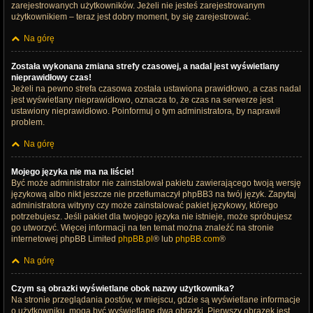
zarejestrowanych użytkowników. Jeżeli nie jesteś zarejestrowanym
użytkownikiem – teraz jest dobry moment, by się zarejestrować.
Na górę
Została wykonana zmiana strefy czasowej, a nadal jest wyświetlany
nieprawidłowy czas!
Jeżeli na pewno strefa czasowa została ustawiona prawidłowo, a czas nadal
jest wyświetlany nieprawidłowo, oznacza to, że czas na serwerze jest
ustawiony nieprawidłowo. Poinformuj o tym administratora, by naprawił
problem.
Na górę
Mojego języka nie ma na liście!
Być może administrator nie zainstalował pakietu zawierającego twoją wersję
językową albo nikt jeszcze nie przetłumaczył phpBB3 na twój język. Zapytaj
administratora witryny czy może zainstalować pakiet językowy, którego
potrzebujesz. Jeśli pakiet dla twojego języka nie istnieje, może spróbujesz
go utworzyć. Więcej informacji na ten temat można znaleźć na stronie
internetowej phpBB Limited
phpBB.pl
® lub
phpBB.com
®
Na górę
Czym są obrazki wyświetlane obok nazwy użytkownika?
Na stronie przeglądania postów, w miejscu, gdzie są wyświetlane informacje
o użytkowniku, mogą być wyświetlane dwa obrazki. Pierwszy obrazek jest