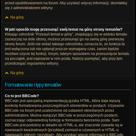
przed opublikowaniem na forum. Aby uzyskać więcej informacji, skontaktuj
się z administratorem witryny.
Na górę
W jaki sposób mogę przesunąć swój temat na górę strony tematów?
Klikając odnośnik “Przesuń temat w górę”, znajdujący się w widoku tematu
zazwyczaj na dole strony, możesz przesunąć go na samą górę pierwszej
strony forum. Jeśli nie widać takiego odnośnika, oznacza to, że funkcja ta
jest wyłączona lub nie upłynął jeszcze wymagany czas, zanim będzie
możliwe użycie tej funkcji. Innym, łatwym sposobem na przesunięcie tematu
na początek, jest napisanie w nim posta. Należy pamiętać, aby przy tym
przestrzegać regulaminu witryny.
Na górę
Formatowanie i typy tematów
Co to jest BBCode?
BBCode jest specjalną implementacją języka HTML, która daje lepszą
kontrolę formatowania poszczególnych elementów w postach. Używanie
BBCode na forum jest uzależnione od ustawień określanych przez
administratora. Można wyłączyć BBCode w poszczególnych postach,
zaznaczając odpowiednią funkcję w formularzu tworzenia posta. Sam
BBCode jest podobny w składni do HTML-a, ale znaczniki zawarte są w
nawiasach kwadratowych [przykład] zamiast w używanych w HTML-u
nawiasach ostrych <przykład>. Aby uzyskać więcej informacji o BBCode,