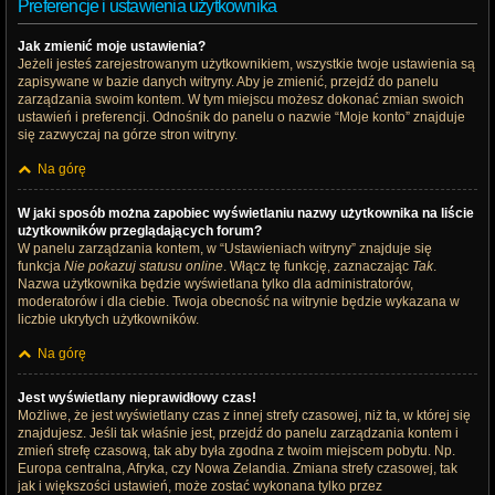
Preferencje i ustawienia użytkownika
Jak zmienić moje ustawienia?
Jeżeli jesteś zarejestrowanym użytkownikiem, wszystkie twoje ustawienia są
zapisywane w bazie danych witryny. Aby je zmienić, przejdź do panelu
zarządzania swoim kontem. W tym miejscu możesz dokonać zmian swoich
ustawień i preferencji. Odnośnik do panelu o nazwie “Moje konto” znajduje
się zazwyczaj na górze stron witryny.
Na górę
W jaki sposób można zapobiec wyświetlaniu nazwy użytkownika na liście
użytkowników przeglądających forum?
W panelu zarządzania kontem, w “Ustawieniach witryny” znajduje się
funkcja
Nie pokazuj statusu online
. Włącz tę funkcję, zaznaczając
Tak
.
Nazwa użytkownika będzie wyświetlana tylko dla administratorów,
moderatorów i dla ciebie. Twoja obecność na witrynie będzie wykazana w
liczbie ukrytych użytkowników.
Na górę
Jest wyświetlany nieprawidłowy czas!
Możliwe, że jest wyświetlany czas z innej strefy czasowej, niż ta, w której się
znajdujesz. Jeśli tak właśnie jest, przejdź do panelu zarządzania kontem i
zmień strefę czasową, tak aby była zgodna z twoim miejscem pobytu. Np.
Europa centralna, Afryka, czy Nowa Zelandia. Zmiana strefy czasowej, tak
jak i większości ustawień, może zostać wykonana tylko przez