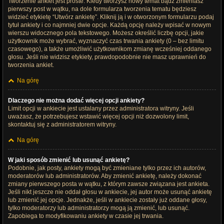
Tworzenie ankiet jest proste. Kiedy tworzysz nowy temat bądź zmieniasz
pierwszy post w wątku, na dole formularza tworzenia tematu będziesz
widzieć etykietę “Utwórz ankietę”. Kliknij ją i w otworzonym formularzu podaj
tytuł ankiety i co najmniej dwie opcje. Każdą opcję należy wpisać w nowym
wierszu widocznego pola tekstowego. Możesz określić liczbę opcji, jakie
użytkownik może wybrać, wyznaczyć czas trwania ankiety (0 – bez limitu
czasowego), a także umożliwić użytkownikom zmianę wcześniej oddanego
głosu. Jeśli nie widzisz etykiety, prawdopodobnie nie masz uprawnień do
tworzenia ankiet.
Na górę
Dlaczego nie można dodać więcej opcji ankiety?
Limit opcji w ankiecie jest ustalany przez administratora witryny. Jeśli
uważasz, że potrzebujesz wstawić więcej opcji niż dozwolony limit,
skontaktuj się z administratorem witryny.
Na górę
W jaki sposób zmienić lub usunąć ankietę?
Podobnie, jak posty, ankiety mogą być zmieniane tylko przez ich autorów,
moderatorów lub administratorów. Aby zmienić ankietę, należy dokonać
zmiany pierwszego posta w wątku, z którym zawsze związana jest ankieta.
Jeśli nikt jeszcze nie oddał głosu w ankiecie, jej autor może usunąć ankietę
lub zmienić jej opcje. Jednakże, jeśli w ankiecie zostały już oddane głosy,
tylko moderatorzy lub administratorzy mogą ją zmienić, lub usunąć.
Zapobiega to modyfikowaniu ankiety w czasie jej trwania.