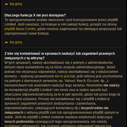
Na górę
Dlaczego funkcja X nie jest dostępna?
To oprogramowanie zostało stworzone i jest licencjonowane przez phpBB
Limited. Jeśli uważasz, że brakuje w nim jakiejś funkcji, przejdź na stronę
phpBB Ideas Centre
, gdzie możesz zagłosować na istniejące propozycje lub
zaproponować nowe funkcje.
Na górę
Z kim się kontaktować w sprawach nadużyć lub zagadnień prawnych
związanych z tą witryną?
W tych sprawach, należy skontaktować się z jednym z administratorów,
których dane wyświetlone są na liście zespołu administracyjnego. Jeżeli
jednak nie otrzymasz odpowiedzi, należy skontaktować się z właścicielem
domeny – wykonaj sprawdzenie
kto to jest
lub, jeśli witryna jest uruchomiona
na jednym z darmowych serwisów, np. Yahoo!, free.fr, f2s.com, itp., z
kierownictwem lub wydziałem nadużyć tego serwisu. Absolutnie
nie należy
do kompetencji phpBB Limited i nie może ona w żaden sposób być
obarczana odpowiedzialnością za to w jaki sposób, gdzie lub przez kogo ta
witryna jest używana. Proszę nie kontaktować się z phpBB Limited w
sprawach zagadnień prawnych (wstrzymania i zaniechania,
odpowiedzialności, szkalujących komentarzy itp.)
bezpośrednio nie
związanych
z witryną phpBB.com lub oprogramowaniem phpBB samym w
sobie. Jeśli do phpBB Limited zostanie wysłana wiadomość dotycząca
innych podmiotów
używających tego oprogramowania, nie należy
oczekiwać odpowiedzi, lub zostanie udzielona odpowiedź lakoniczna.