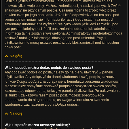
Jeśli nie jesteś administratorem lub moderatorem, możesz zmieniać i
usuwać tylko swoje posty. Możesz zmienić post, naciskając przycisk
Zmień
znajdujący się przy danym poście. Czasami można to zrobić tylko przez
pewien czas po jego napisaniu. Jeżeli ktoś odpowiedział na ten post, pod
twoim postem pojawi się informacja ile razy i kiedy ostatni raz post był
zmieniany. Informacja ta wyświetli się tylko wtedy, jeśli ktoś zamieścił pod
tym postem kolejny post. Jeśli post zmienił moderator lub administrator,
informacja ta nie zostanie wyświetlona. Administratorzy i moderatorzy mogą
zostawić notatkę z informacją, dlaczego ten post zmieniali. Zwykli
użytkownicy nie mogą usuwać postów, gdy ktoś zamieścił pod ich postem
nowy post.
Na górę
W jaki sposób można dodać podpis do swojego posta?
Aby dodawać podpis do posta, należy go najpierw utworzyć w panelu
użytkownika. Aby dołączyć do danej wiadomości swój podpis, zaznacz
funkcję
Dołącz podpis
znajdującą się w formularzu tworzenia wiadomości.
Możesz także domyślnie dodawać podpis do wszystkich swoich postów,
zaznaczając odpowiednią funkcję w panelu użytkownika. Po uaktywnieniu
tej funkcji, za każdym razem pisząc post, możesz zdecydować o
niedodawaniu do niego podpisu, usuwając w formularzu tworzenia
wiadomości zaznaczenie z pola
Dołącz podpis
.
Na górę
W jaki sposób można utworzyć ankietę?