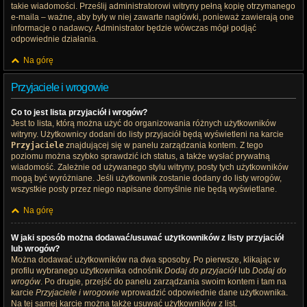
takie wiadomości. Prześlij administratorowi witryny pełną kopię otrzymanego
e-maila – ważne, aby były w niej zawarte nagłówki, ponieważ zawierają one
informacje o nadawcy. Administrator będzie wówczas mógł podjąć
odpowiednie działania.
Na górę
Przyjaciele i wrogowie
Co to jest lista przyjaciół i wrogów?
Jest to lista, którą można użyć do organizowania różnych użytkowników
witryny. Użytkownicy dodani do listy przyjaciół będą wyświetleni na karcie
Przyjaciele
znajdującej się w panelu zarządzania kontem. Z tego
poziomu można szybko sprawdzić ich status, a także wysłać prywatną
wiadomość. Zależnie od używanego stylu witryny, posty tych użytkowników
mogą być wyróżniane. Jeśli użytkownik zostanie dodany do listy wrogów,
wszystkie posty przez niego napisane domyślnie nie będą wyświetlane.
Na górę
W jaki sposób można dodawać/usuwać użytkowników z listy przyjaciół
lub wrogów?
Można dodawać użytkowników na dwa sposoby. Po pierwsze, klikając w
profilu wybranego użytkownika odnośnik
Dodaj do przyjaciół
lub
Dodaj do
wrogów
. Po drugie, przejść do panelu zarządzania swoim kontem i tam na
karcie
Przyjaciele i wrogowie
wprowadzić odpowiednie dane użytkownika.
Na tej samej karcie można także usuwać użytkowników z list.