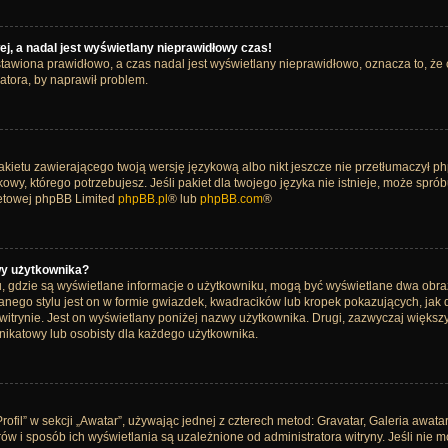
j, a nadal jest wyświetlany nieprawidłowy czas!
tawiona prawidłowo, a czas nadal jest wyświetlany nieprawidłowo, oznacza to, że 
atora, by naprawił problem.
akietu zawierającego twoją wersję językową albo nikt jeszcze nie przetłumaczył ph
owy, którego potrzebujesz. Jeśli pakiet dla twojego języka nie istnieje, może spró
netowej phpBB Limited
phpBB.pl
® lub
phpBB.com
®
wy użytkownika?
u, gdzie są wyświetlane informacje o użytkowniku, mogą być wyświetlane dwa obraz
nego stylu jest on w formie gwiazdek, kwadracików lub kropek pokazujących, jak
tej witrynie. Jest on wyświetlany poniżej nazwy użytkownika. Drugi, zazwyczaj więk
 unikatowy lub osobisty dla każdego użytkownika.
fil” w sekcji „Awatar”, używając jednej z czterech metod: Gravatar, Galeria awatar
w i sposób ich wyświetlania są uzależnione od administratora witryny. Jeśli nie 