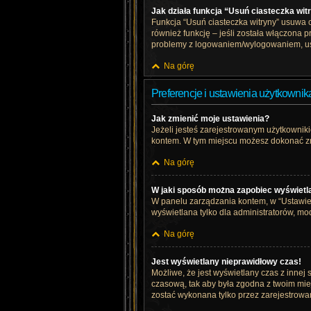
Jak działa funkcja “Usuń ciasteczka wit
Funkcja “Usuń ciasteczka witryny” usuwa 
również funkcję – jeśli została włączona 
problemy z logowaniem/wylogowaniem, us
Na górę
Preferencje i ustawienia użytkownik
Jak zmienić moje ustawienia?
Jeżeli jesteś zarejestrowanym użytkownik
kontem. W tym miejscu możesz dokonać zmi
Na górę
W jaki sposób można zapobiec wyświetl
W panelu zarządzania kontem, w “Ustawien
wyświetlana tylko dla administratorów, mo
Na górę
Jest wyświetlany nieprawidłowy czas!
Możliwe, że jest wyświetlany czas z innej s
czasową, tak aby była zgodna z twoim miej
zostać wykonana tylko przez zarejestrowan