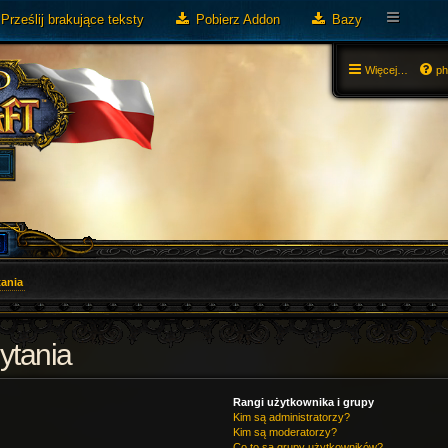
Prześlij brakujące teksty
Pobierz Addon
Bazy
Więcej…
p
ania
ytania
Rangi użytkownika i grupy
Kim są administratorzy?
Kim są moderatorzy?
Co to są grupy użytkowników?