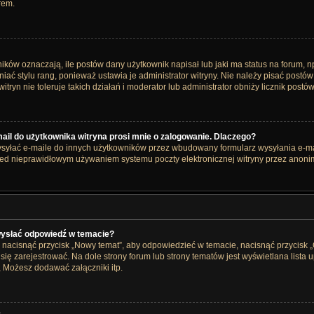
rem.
ów oznaczają, ile postów dany użytkownik napisał lub jaki ma status na forum, np
ć stylu rang, ponieważ ustawia je administrator witryny. Nie należy pisać postów t
itryn nie toleruje takich działań i moderator lub administrator obniży licznik postó
il do użytkownika witryna prosi mnie o zalogowanie. Dlaczego?
yłać e-maile do innych użytkowników przez wbudowany formularz wysyłania e-maili 
rzed nieprawidłowym używaniem systemu poczty elektronicznej witryny przez ano
wysłać odpowiedź w temacie?
 nacisnąć przycisk „Nowy temat”, aby odpowiedzieć w temacie, nacisnąć przycisk 
ię zarejestrować. Na dole strony forum lub strony tematów jest wyświetlana lista
 Możesz dodawać załączniki itp.