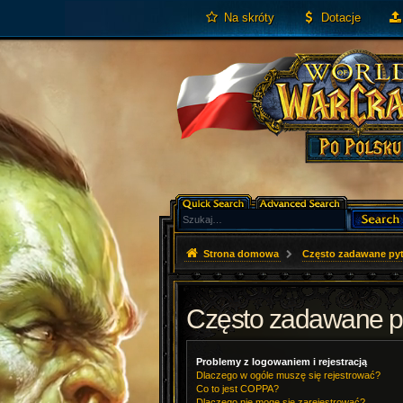
Na skróty
Dotacje
Strona domowa
Często zadawane pyt
Często zadawane p
Problemy z logowaniem i rejestracją
Dlaczego w ogóle muszę się rejestrować?
Co to jest COPPA?
Dlaczego nie mogę się zarejestrować?