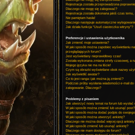
Rejestracja została przeprowadzona poprawnie,
Dlaczego nie mogę się zalogować?
Rejestracja została dokonana jakiś czas temu, 
Nie pamiętam hasła!
Dlaczego następuje automatyczne wylogowani
Jak działa funkcja “Usuń ciasteczka witryny”?
Preferencje i ustawienia użytkownika
Jak zmienić moje ustawienia?
W jaki sposób można zapobiec wyświetlaniu na
przeglądających forum?
Jest wyświetlany nieprawidłowy czas!
Została wykonana zmiana strefy czasowej, a na
Mojego języka nie ma na liście!
Czym są obrazki wyświetlane obok nazwy uży
Jak wyświetlić awatar?
Co to jest ranga i jak można ją zmienić?
Podczas próby wysłania wiadomości e-mail do 
zalogowanie. Dlaczego?
Problemy z pisaniem
Jak utworzyć nowy temat na forum lub wysłać
W jaki sposób można zmienić lub usunąć post?
W jaki sposób można dodać podpis do swojego
W jaki sposób można utworzyć ankietę?
Dlaczego nie można dodać więcej opcji ankiety
W jaki sposób zmienić lub usunąć ankietę?
Dlaczego nie mam dostępu do forum?