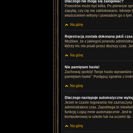
Dlaczego nie mogę się zalogować?
Powodów może być kilka. Po pierwsze spraw
zapytaj, czy cię nie zablokowano. Istnieje
właścicielem witryny i powiadom go o tym
Na górę
Rejestracja została dokonana jakiś czas
Możliwe, że z jakiegoś powodu administra
którzy nic nie pisali przez dłuższy czas.
Na górę
Nie pamiętam hasła!
Zachowaj spokój! Twoje hasło wprawdzie n
pamiętam hasła”. Postępuj zgodnie z ins
Na górę
Dlaczego następuje automatyczne wylo
Jeżeli w czasie logowania nie zaznaczysz 
administratora czas. Zapobiega to niewł
funkcję
Loguj mnie automatycznie
. Jest t
komputerowej w szkole lub na uczelni itp. Je
Na górę