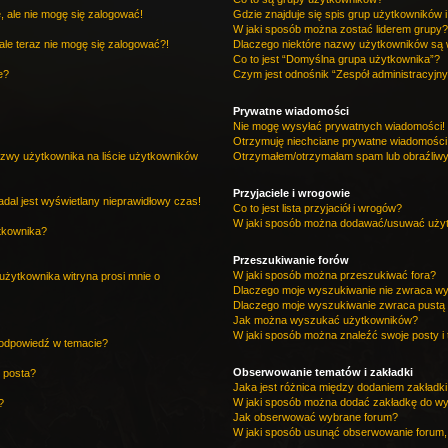
 ale nie mogę się zalogować!
Gdzie znajduje się spis grup użytkowników 
W jaki sposób można zostać liderem grupy
ale teraz nie mogę się zalogować?!
Dlaczego niektóre nazwy użytkowników są w
Co to jest “Domyślna grupa użytkownika”?
e?
Czym jest odnośnik “Zespół administracyjny
Prywatne wiadomości
Nie mogę wysyłać prywatnych wiadomości!
Otrzymuję niechciane prywatne wiadomości
zwy użytkownika na liście użytkowników
Otrzymałem/otrzymałam spam lub obraźliwy e
Przyjaciele i wrogowie
dal jest wyświetlany nieprawidłowy czas!
Co to jest lista przyjaciół i wrogów?
W jaki sposób można dodawać/usuwać użytko
tkownika?
Przeszukiwanie forów
W jaki sposób można przeszukiwać fora?
użytkownika witryna prosi mnie o
Dlaczego moje wyszukiwanie nie zwraca w
Dlaczego moje wyszukiwanie zwraca pustą 
Jak można wyszukać użytkowników?
W jaki sposób można znaleźć swoje posty i
 odpowiedź w temacie?
Obserwowanie tematów i zakładki
 posta?
Jaka jest różnica między dodaniem zakład
W jaki sposób można dodać zakładkę do w
?
Jak obserwować wybrane forum?
W jaki sposób usunąć obserwowanie forum,