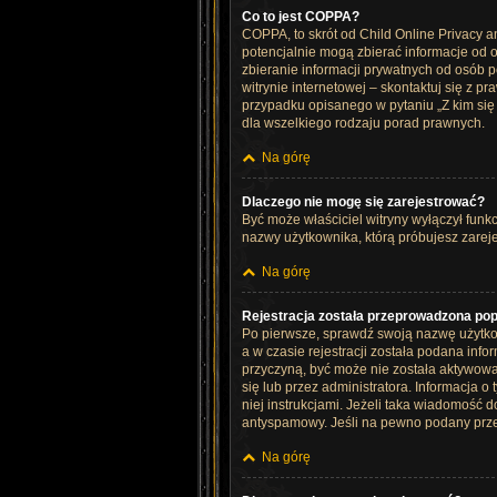
Co to jest COPPA?
COPPA, to skrót od Child Online Privacy a
potencjalnie mogą zbierać informacje od 
zbieranie informacji prywatnych od osób p
witrynie internetowej – skontaktuj się z p
przypadku opisanego w pytaniu „Z kim si
dla wszelkiego rodzaju porad prawnych.
Na górę
Dlaczego nie mogę się zarejestrować?
Być może właściciel witryny wyłączył funkc
nazwy użytkownika, którą próbujesz zareje
Na górę
Rejestracja została przeprowadzona pop
Po pierwsze, sprawdź swoją nazwę użytkow
a w czasie rejestracji została podana info
przyczyną, być może nie została aktywowa
się lub przez administratora. Informacja o
niej instrukcjami. Jeżeli taka wiadomość 
antyspamowy. Jeśli na pewno podany przez 
Na górę