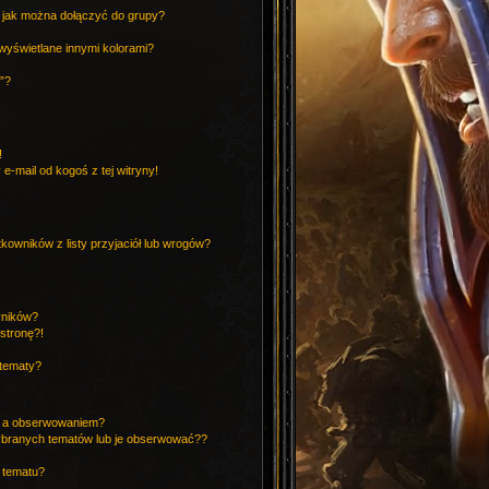
i jak można dołączyć do grupy?
?
yświetlane innymi kolorami?
”?
!
-mail od kogoś z tej witryny!
wników z listy przyjaciół lub wrogów?
yników?
stronę?!
 tematy?
ki a obserwowaniem?
ybranych tematów lub je obserwować??
 tematu?