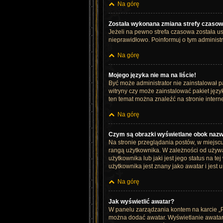
Na górę
Została wykonana zmiana strefy czasowe
Jeżeli na pewno strefa czasowa została us
nieprawidłowo. Poinformuj o tym administr
Na górę
Mojego języka nie ma na liście!
Być może administrator nie zainstalował p
witryny czy może zainstalować pakiet język
ten temat można znaleźć na stronie inter
Na górę
Czym są obrazki wyświetlane obok naz
Na stronie przeglądania postów, w miejsc
rangą użytkownika. W zależności od używa
użytkownika lub jaki jest jego status na 
użytkownika jest znany jako awatar i jest
Na górę
Jak wyświetlić awatar?
W panelu zarządzania kontem na karcie „Pro
można dodać awatar. Wyświetlanie awataró