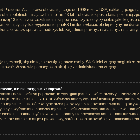
nd Protection Act – prawa obowiązującego od 1998 roku w USA, nakładającego na wł
osób małoletnich – mających mniej niż 13 lat – obowiązek posiadania pisemnej z
oniżej 13 roku życia. Jeżeli nie masz pewności czy to dotyczy ciebie jako kogoś p
rawnikiem, by uzyskać wyjaśnienie. phpBB Limited i właściciele tej witryny nie dos
ę kontaktować w sprawach nadużyć lub zagadnień prawnych związanych z tą witryn
ję rejestracji, aby nie rejestrowały się nowe osoby. Właściciel witryny mógł także z
strować. W sprawie pomocy skontaktuj się z administratorem witryny.
rawnie, ale nie mogę się zalogować!
nika i hasło. Jeśli są poprawne, to wystąpiła jedna z dwóch przyczyn. Pierwszą 
rmacja, że masz mniej niż 13 lat. Wówczas należy wykonać instrukcje wysłane na twój
na rejestracja. Niektóre witryny przed pierwszym zalogowaniem wymagają aktywowa
 tym była wyświetlona podczas rejestracji. Jeśli została wysłana do ciebie wiadomo
do ciebie nie dotarła, być może został podany nieprawidłowy adres e-mail lub wiado
ciebie adres e-mail jest prawidłowy, spróbuj skontaktować się z administratorem.