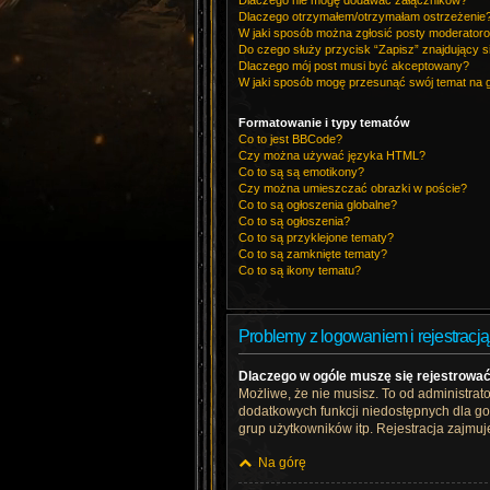
Dlaczego nie mogę dodawać załączników?
Dlaczego otrzymałem/otrzymałam ostrzeżenie
W jaki sposób można zgłosić posty moderator
Do czego służy przycisk “Zapisz” znajdujący s
Dlaczego mój post musi być akceptowany?
W jaki sposób mogę przesunąć swój temat na 
Formatowanie i typy tematów
Co to jest BBCode?
Czy można używać języka HTML?
Co to są są emotikony?
Czy można umieszczać obrazki w poście?
Co to są ogłoszenia globalne?
Co to są ogłoszenia?
Co to są przyklejone tematy?
Co to są zamknięte tematy?
Co to są ikony tematu?
Problemy z logowaniem i rejestracją
Dlaczego w ogóle muszę się rejestrowa
Możliwe, że nie musisz. To od administrato
dodatkowych funkcji niedostępnych dla goś
grup użytkowników itp. Rejestracja zajmuje
Na górę