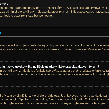
ryny”?
ciasteczka utworzone przez phpBB dzięki, którym użytkownik jest autoryzowany i l
przez administratora witryny – śledzenia przeczytanych i nieprzeczytanych przez uż
unięcie ciasteczek może być pomocne.
a
iem, wszystkie twoje ustawienia są zapisywane w bazie danych witryny. Aby je zmi
an swoich ustawień i preferencji. Odnośnik do panelu o nazwie “Moje konto” znajd
aniu nazwy użytkownika na liście użytkowników przeglądających forum?
iach witryny” znajduje się funkcja
Nie pokazuj statusu online
. Włącz tę funkcję, 
deratorów i dla ciebie. Twoja obecność na witrynie będzie wykazana w liczbie ukry
trefy czasowej, niż ta, w której się znajdujesz. Jeśli tak właśnie jest, przejdź do p
scem pobytu. Np. Europa centralna, Afryka, czy Nowa Zelandia. Zmiana strefy czas
ych użytkowników. Jeżeli nie jesteś zarejestrowanym użytkownikiem – teraz jest d