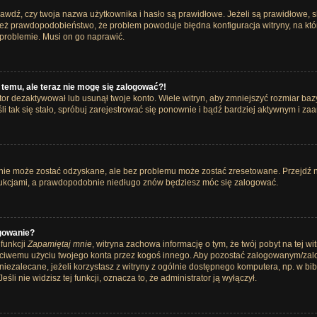
dź, czy twoja nazwa użytkownika i hasło są prawidłowe. Jeżeli są prawidłowe, sko
 też prawdopodobieństwo, że problem powoduje błędna konfiguracja witryny, na które
 problemie. Musi on go naprawić.
 temu, ale teraz nie mogę się zalogować?!
tor dezaktywował lub usunął twoje konto. Wiele witryn, aby zmniejszyć rozmiar ba
 Jeśli tak się stało, spróbuj zarejestrować się ponownie i bądź bardziej aktywnym 
ie może zostać odzyskane, ale bez problemu może zostać zresetowane. Przejdź na 
trukcjami, a prawdopodobnie niedługo znów będziesz móc się zalogować.
gowanie?
funkcji
Zapamiętaj mnie
, witryna zachowa informację o tym, że twój pobyt na tej wit
aściwemu użyciu twojego konta przez kogoś innego. Aby pozostać zalogowanym/z
o niezalecane, jeżeli korzystasz z witryny z ogólnie dostępnego komputera, np. w bib
śli nie widzisz tej funkcji, oznacza to, że administrator ją wyłączył.